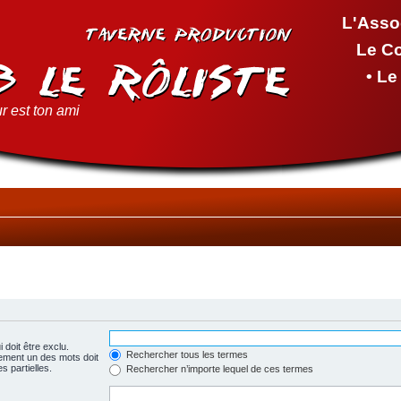
L'Asso
Le C
• L
r est ton ami
 doit être exclu.
Rechercher tous les termes
ement un des mots doit
s partielles.
Rechercher n’importe lequel de ces termes