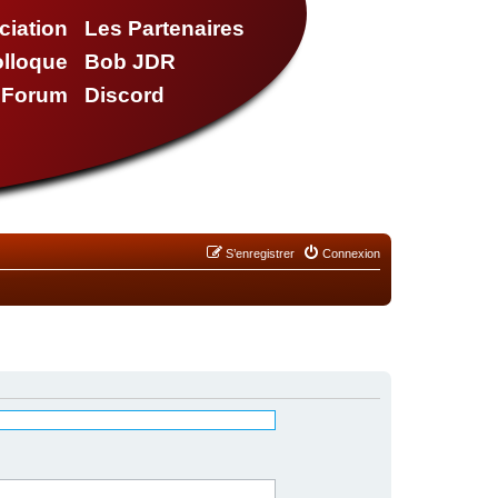
ciation
Les Partenaires
olloque
Bob JDR
e Forum
Discord
S’enregistrer
Connexion