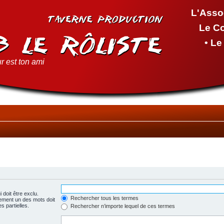
L'Asso
Le C
• L
r est ton ami
 doit être exclu.
Rechercher tous les termes
ement un des mots doit
s partielles.
Rechercher n’importe lequel de ces termes