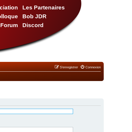
ciation
Les Partenaires
olloque
Bob JDR
e Forum
Discord
S’enregistrer
Connexion