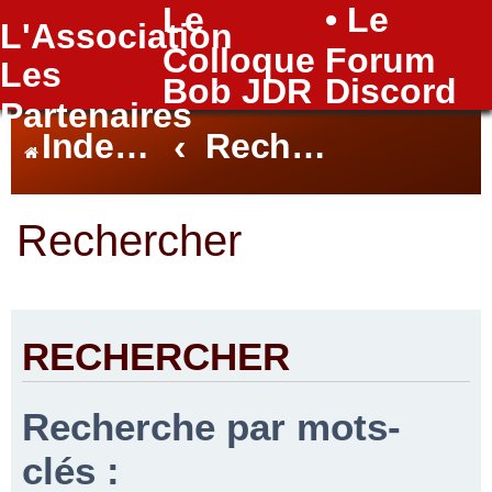
Le
• Le
L'Association
FAQ
Colloque
Forum
Les
Bob JDR
Discord
Partenaires
Index du forum
Rechercher
Rechercher
RECHERCHER
Recherche par mots-
clés :