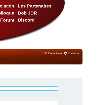
ciation
Les Partenaires
olloque
Bob JDR
e Forum
Discord
S’enregistrer
Connexion