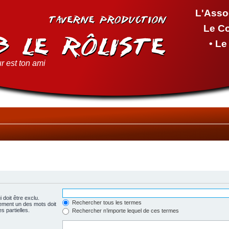
L'Asso
Le C
• L
r est ton ami
 doit être exclu.
Rechercher tous les termes
ement un des mots doit
s partielles.
Rechercher n’importe lequel de ces termes