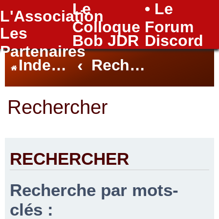
Le
• Le
L'Association
FAQ
Colloque
Forum
Les
Bob JDR
Discord
Partenaires
Index du forum
Rechercher
Rechercher
RECHERCHER
Recherche par mots-
clés :