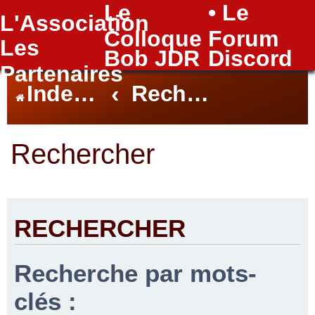
Le
• Le
L'Association
FAQ
Colloque
Forum
Les
Bob JDR
Discord
Partenaires
Index du forum
Rechercher
Rechercher
RECHERCHER
Recherche par mots-
clés :