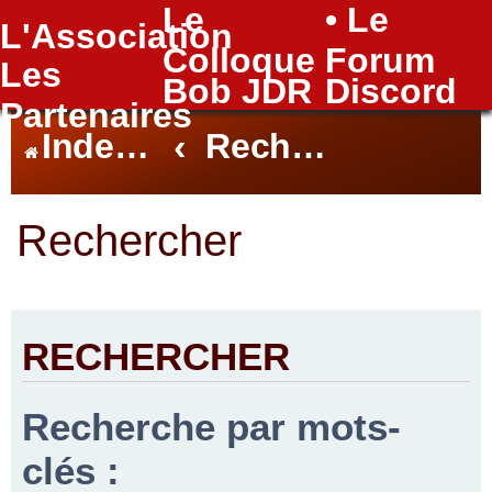
Le
• Le
L'Association
FAQ
Colloque
Forum
Les
Bob JDR
Discord
Partenaires
Index du forum
Rechercher
Rechercher
RECHERCHER
Recherche par mots-
clés :