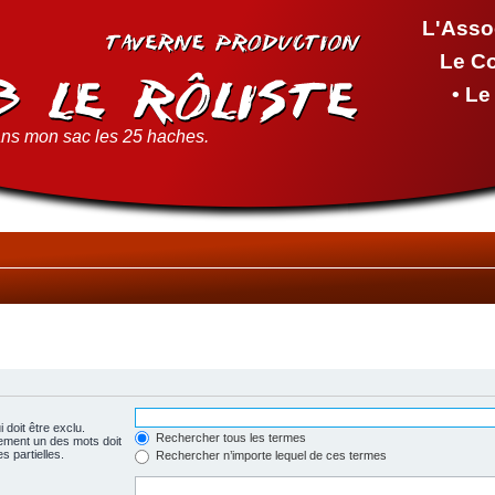
L'Asso
Le C
• L
ns mon sac les 25 haches.
 doit être exclu.
Rechercher tous les termes
ement un des mots doit
s partielles.
Rechercher n’importe lequel de ces termes