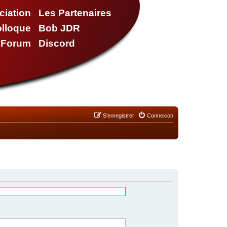
ciation
Les Partenaires
olloque
Bob JDR
e Forum
Discord
S’enregistrer
Connexion