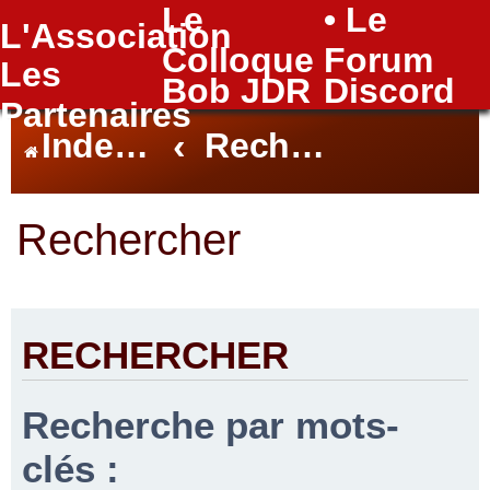
Le
• Le
L'Association
FAQ
Colloque
Forum
Les
Bob JDR
Discord
Partenaires
Index du forum
Rechercher
Rechercher
RECHERCHER
Recherche par mots-
clés :