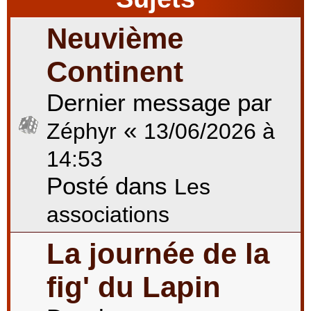
Neuvième
r
Continent
Dernier message par
c
«
Zéphyr
13/06/2026 à
h
14:53
Posté dans
Les
e
associations
La journée de la
r
fig' du Lapin