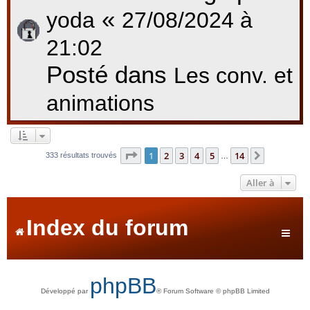
«
yoda
27/08/2024 à
21:02
Posté dans
Les conv. et
animations
Page
1
sur
14
1
2
3
4
5
14
Suivante
333 résultats trouvés
…
Aller à
Index du forum
phpBB
Développé par
® Forum Software © phpBB Limited