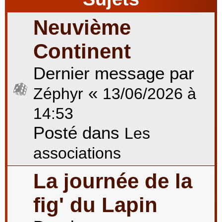
Neuvième
r
Continent
Dernier message par
c
«
Zéphyr
13/06/2026 à
h
14:53
Posté dans
Les
e
associations
La journée de la
r
fig' du Lapin