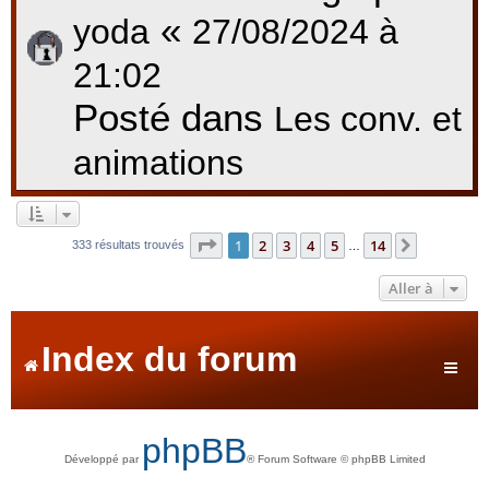
«
yoda
27/08/2024 à
21:02
Posté dans
Les conv. et
animations
Page
1
sur
14
1
2
3
4
5
14
Suivante
333 résultats trouvés
…
Aller à
Index du forum
phpBB
Développé par
® Forum Software © phpBB Limited