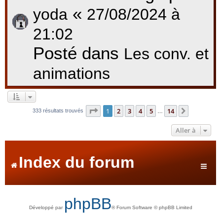
«
yoda
27/08/2024 à
21:02
Posté dans
Les conv. et
animations
Page
1
sur
14
1
2
3
4
5
14
Suivante
333 résultats trouvés
…
Aller à
Index du forum
phpBB
Développé par
® Forum Software © phpBB Limited