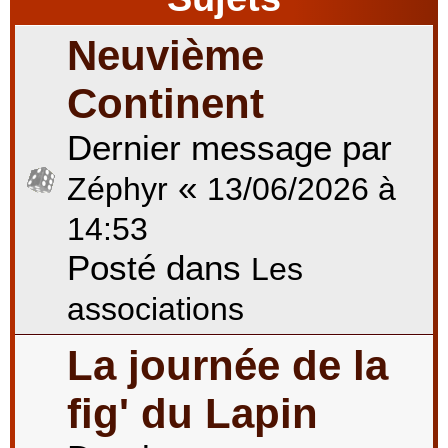
Neuvième
r
Continent
Dernier message par
c
«
Zéphyr
13/06/2026 à
h
14:53
Posté dans
Les
e
associations
La journée de la
r
fig' du Lapin