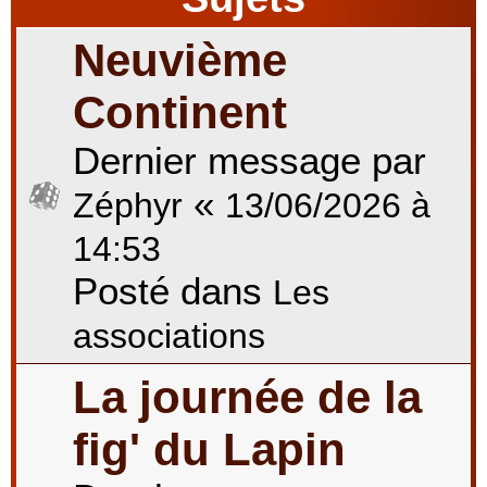
Neuvième
r
Continent
Dernier message par
c
«
Zéphyr
13/06/2026 à
h
14:53
Posté dans
Les
e
associations
La journée de la
r
fig' du Lapin