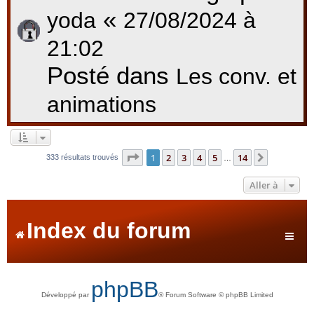
«
yoda
27/08/2024 à
21:02
Posté dans
Les conv. et
animations
Page
1
sur
14
1
2
3
4
5
14
Suivante
333 résultats trouvés
…
Aller à
Index du forum
phpBB
Développé par
® Forum Software © phpBB Limited