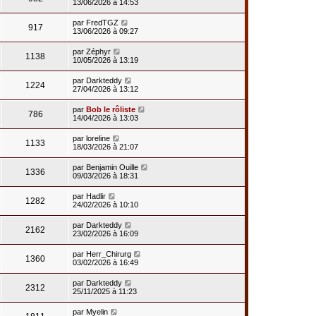
13/06/2026 à 14:53
par
FredTGZ
917
13/06/2026 à 09:27
par
Zéphyr
1138
10/05/2026 à 13:19
par
Darkteddy
1224
27/04/2026 à 13:12
par
Bob le rôliste
786
14/04/2026 à 13:03
par
loreline
1133
18/03/2026 à 21:07
par
Benjamin Ouille
1336
09/03/2026 à 18:31
par
Hadlir
1282
24/02/2026 à 10:10
par
Darkteddy
2162
23/02/2026 à 16:09
par
Herr_Chirurg
1360
03/02/2026 à 16:49
par
Darkteddy
2312
25/11/2025 à 11:23
par
Myelin