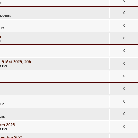
0
rs
0
joueurs
0
urs
e
0
r
0
n
 5 Mai 2025, 20h
0
s Bar
0
0
0
MJs
0
ions
rs 2025
0
s Bar
cembre 2024