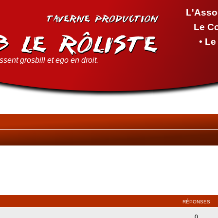
L'Asso
Le C
• L
sent grosbill et ego en droit.
RÉPONSES
0