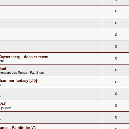
0
s
0
0
0
Kaysersberg , dossier retenu
0
ions
Noel
0
eigneurs des Runes - Pathfinder
hammer fantasy [3/5]
0
s
0
r
2/4]
0
 joueurs
0
r
runes - Pathfinder V1