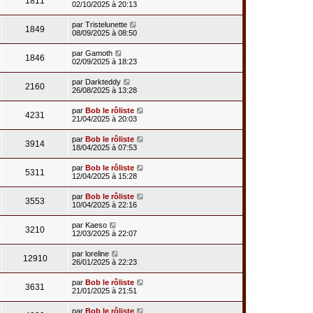
1811
02/10/2025 à 20:13
par
Tristelunette
1849
08/09/2025 à 08:50
par
Gamoth
1846
02/09/2025 à 18:23
par
Darkteddy
2160
26/08/2025 à 13:28
par
Bob le rôliste
4231
21/04/2025 à 20:03
par
Bob le rôliste
3914
18/04/2025 à 07:53
par
Bob le rôliste
5311
12/04/2025 à 15:28
par
Bob le rôliste
3553
10/04/2025 à 22:16
par
Kaeso
3210
12/03/2025 à 22:07
par
loreline
12910
26/01/2025 à 22:23
par
Bob le rôliste
3631
21/01/2025 à 21:51
par
Bob le rôliste