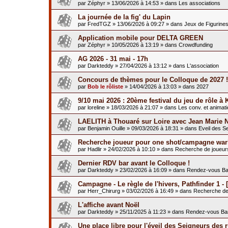
par
Zéphyr
»
13/06/2026 à 14:53
» dans
Les associations
La journée de la fig' du Lapin
par
FredTGZ
»
13/06/2026 à 09:27
» dans
Jeux de Figurine
Application mobile pour DELTA GREEN
par
Zéphyr
»
10/05/2026 à 13:19
» dans
Crowdfunding
AG 2026 - 31 mai - 17h
par
Darkteddy
»
27/04/2026 à 13:12
» dans
L'association
Concours de thèmes pour le Colloque de 2027 !
par
Bob le rôliste
»
14/04/2026 à 13:03
» dans
2027
9/10 mai 2026 : 20ème festival du jeu de rôle à 
par
loreline
»
18/03/2026 à 21:07
» dans
Les conv. et animat
LAELITH à Thouaré sur Loire avec Jean Marie 
par
Benjamin Ouille
»
09/03/2026 à 18:31
» dans
Eveil des S
Recherche joueur pour one shot/campagne war
par
Hadlir
»
24/02/2026 à 10:10
» dans
Recherche de joueur
Dernier RDV bar avant le Colloque !
par
Darkteddy
»
23/02/2026 à 16:09
» dans
Rendez-vous Ba
Campagne - Le règle de l'hivers, Pathfinder 1 - [
par
Herr_Chirurg
»
03/02/2026 à 16:49
» dans
Recherche de
L'affiche avant Noël
par
Darkteddy
»
25/11/2025 à 11:23
» dans
Rendez-vous Ba
Une place libre pour l'éveil des Seigneurs des 