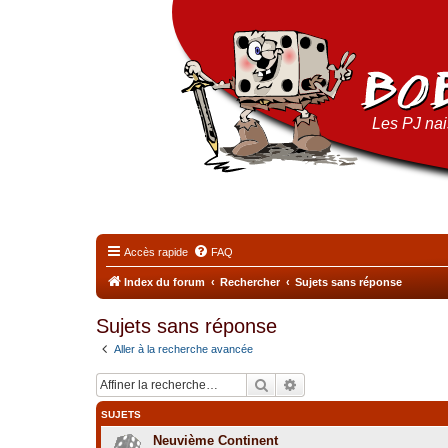
Les PJ nais
Accès rapide
FAQ
Index du forum
Rechercher
Sujets sans réponse
Sujets sans réponse
Aller à la recherche avancée
Rechercher
Recherche avancée
SUJETS
Neuvième Continent