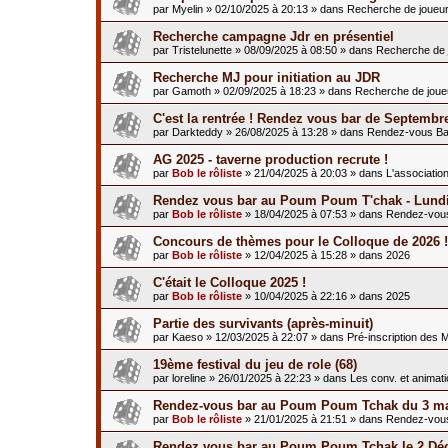
par
Myelin
»
02/10/2025 à 20:13
» dans
Recherche de joueu
Recherche campagne Jdr en présentiel
par
Tristelunette
»
08/09/2025 à 08:50
» dans
Recherche de 
Recherche MJ pour initiation au JDR
par
Gamoth
»
02/09/2025 à 18:23
» dans
Recherche de joue
C'est la rentrée ! Rendez vous bar de Septembr
par
Darkteddy
»
26/08/2025 à 13:28
» dans
Rendez-vous Ba
AG 2025 - taverne production recrute !
par
Bob le rôliste
»
21/04/2025 à 20:03
» dans
L'associatio
Rendez vous bar au Poum Poum T'chak - Lundi
par
Bob le rôliste
»
18/04/2025 à 07:53
» dans
Rendez-vou
Concours de thèmes pour le Colloque de 2026 !
par
Bob le rôliste
»
12/04/2025 à 15:28
» dans
2026
C'était le Colloque 2025 !
par
Bob le rôliste
»
10/04/2025 à 22:16
» dans
2025
Partie des survivants (après-minuit)
par
Kaeso
»
12/03/2025 à 22:07
» dans
Pré-inscription des 
19ème festival du jeu de role (68)
par
loreline
»
26/01/2025 à 22:23
» dans
Les conv. et animat
Rendez-vous bar au Poum Poum Tchak du 3 ma
par
Bob le rôliste
»
21/01/2025 à 21:51
» dans
Rendez-vou
Rendez vous bar au Poum Poum Tchak le 2 Dé