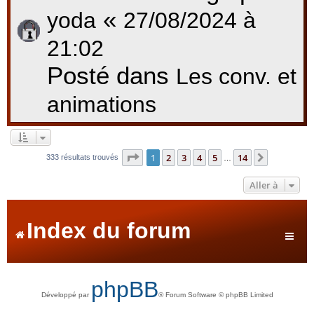
«
yoda
27/08/2024 à
21:02
Posté dans
Les conv. et
animations
Page
1
sur
14
1
2
3
4
5
14
Suivante
333 résultats trouvés
…
Aller à
Index du forum
phpBB
Développé par
® Forum Software © phpBB Limited