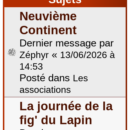
Neuvième
r
Continent
Dernier message par
c
«
Zéphyr
13/06/2026 à
h
14:53
Posté dans
Les
e
associations
La journée de la
r
fig' du Lapin