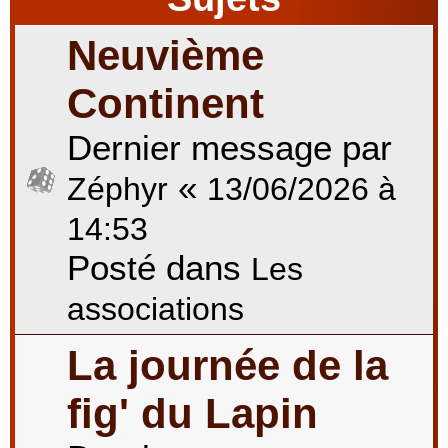
Neuvième
r
Continent
Dernier message par
c
«
Zéphyr
13/06/2026 à
h
14:53
Posté dans
Les
e
associations
La journée de la
r
fig' du Lapin