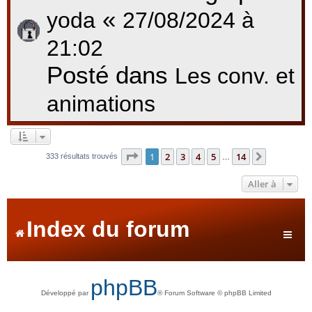
«
yoda
27/08/2024 à
21:02
Posté dans
Les conv. et
animations
Page
1
sur
14
1
2
3
4
5
14
Suivante
333 résultats trouvés
…
Aller à
Index du forum
phpBB
Développé par
® Forum Software © phpBB Limited