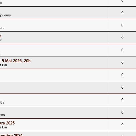
0
rs
0
joueurs
0
urs
e
0
r
0
n
 5 Mai 2025, 20h
0
s Bar
0
0
0
MJs
0
ions
rs 2025
0
s Bar
cembre 2024