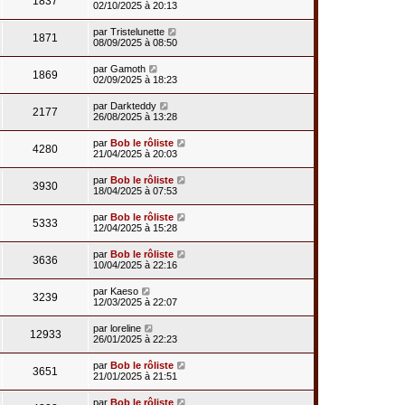
1837
02/10/2025 à 20:13
par
Tristelunette
1871
08/09/2025 à 08:50
par
Gamoth
1869
02/09/2025 à 18:23
par
Darkteddy
2177
26/08/2025 à 13:28
par
Bob le rôliste
4280
21/04/2025 à 20:03
par
Bob le rôliste
3930
18/04/2025 à 07:53
par
Bob le rôliste
5333
12/04/2025 à 15:28
par
Bob le rôliste
3636
10/04/2025 à 22:16
par
Kaeso
3239
12/03/2025 à 22:07
par
loreline
12933
26/01/2025 à 22:23
par
Bob le rôliste
3651
21/01/2025 à 21:51
par
Bob le rôliste