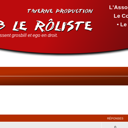
L'Asso
Le C
• L
sent grosbill et ego en droit.
RÉPONSES
0