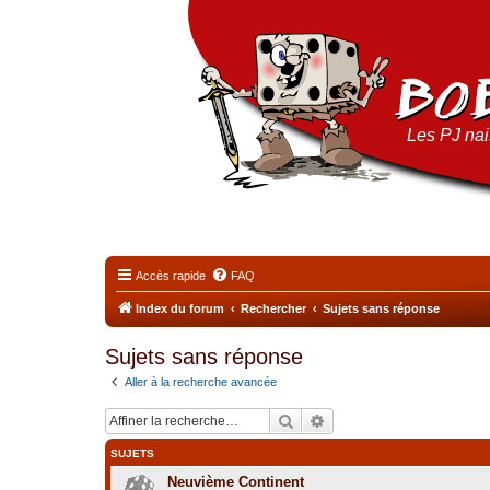
Les PJ nais
Accès rapide
FAQ
Index du forum
Rechercher
Sujets sans réponse
Sujets sans réponse
Aller à la recherche avancée
Rechercher
Recherche avancée
SUJETS
Neuvième Continent