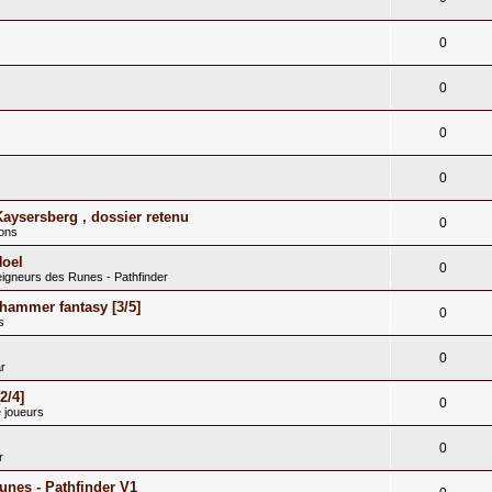
0
s
0
0
0
Kaysersberg , dossier retenu
0
ions
Noel
0
eigneurs des Runes - Pathfinder
hammer fantasy [3/5]
0
s
0
r
2/4]
0
 joueurs
0
r
runes - Pathfinder V1