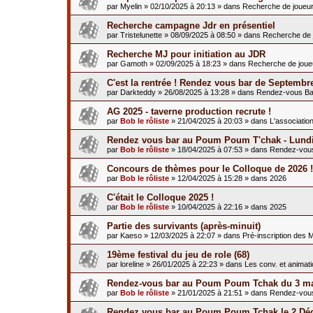
par
Myelin
»
02/10/2025 à 20:13
» dans
Recherche de joueu
Recherche campagne Jdr en présentiel
par
Tristelunette
»
08/09/2025 à 08:50
» dans
Recherche de 
Recherche MJ pour initiation au JDR
par
Gamoth
»
02/09/2025 à 18:23
» dans
Recherche de joue
C'est la rentrée ! Rendez vous bar de Septembr
par
Darkteddy
»
26/08/2025 à 13:28
» dans
Rendez-vous Ba
AG 2025 - taverne production recrute !
par
Bob le rôliste
»
21/04/2025 à 20:03
» dans
L'associatio
Rendez vous bar au Poum Poum T'chak - Lundi
par
Bob le rôliste
»
18/04/2025 à 07:53
» dans
Rendez-vou
Concours de thèmes pour le Colloque de 2026 !
par
Bob le rôliste
»
12/04/2025 à 15:28
» dans
2026
C'était le Colloque 2025 !
par
Bob le rôliste
»
10/04/2025 à 22:16
» dans
2025
Partie des survivants (après-minuit)
par
Kaeso
»
12/03/2025 à 22:07
» dans
Pré-inscription des 
19ème festival du jeu de role (68)
par
loreline
»
26/01/2025 à 22:23
» dans
Les conv. et animat
Rendez-vous bar au Poum Poum Tchak du 3 ma
par
Bob le rôliste
»
21/01/2025 à 21:51
» dans
Rendez-vou
Rendez vous bar au Poum Poum Tchak le 2 Dé