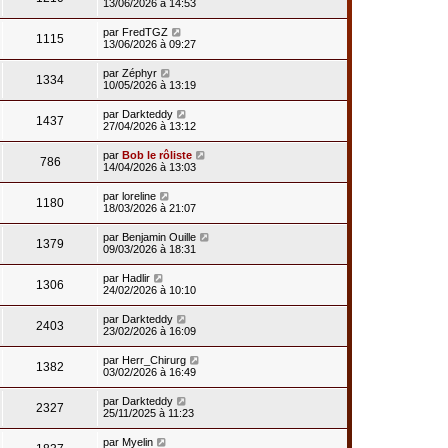
13/06/2026 à 14:53
par
FredTGZ
1115
13/06/2026 à 09:27
par
Zéphyr
1334
10/05/2026 à 13:19
par
Darkteddy
1437
27/04/2026 à 13:12
par
Bob le rôliste
786
14/04/2026 à 13:03
par
loreline
1180
18/03/2026 à 21:07
par
Benjamin Ouille
1379
09/03/2026 à 18:31
par
Hadlir
1306
24/02/2026 à 10:10
par
Darkteddy
2403
23/02/2026 à 16:09
par
Herr_Chirurg
1382
03/02/2026 à 16:49
par
Darkteddy
2327
25/11/2025 à 11:23
par
Myelin