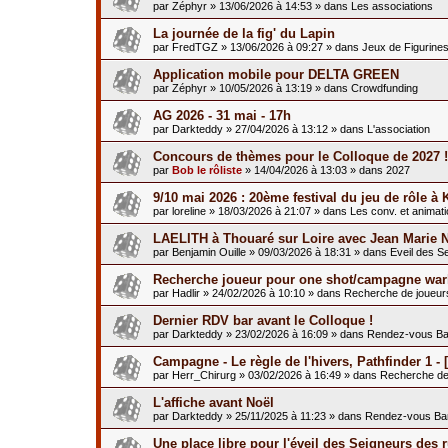
par
Zéphyr
»
13/06/2026 à 14:53
» dans
Les associations
La journée de la fig' du Lapin
par
FredTGZ
»
13/06/2026 à 09:27
» dans
Jeux de Figurine
Application mobile pour DELTA GREEN
par
Zéphyr
»
10/05/2026 à 13:19
» dans
Crowdfunding
AG 2026 - 31 mai - 17h
par
Darkteddy
»
27/04/2026 à 13:12
» dans
L'association
Concours de thèmes pour le Colloque de 2027 !
par
Bob le rôliste
»
14/04/2026 à 13:03
» dans
2027
9/10 mai 2026 : 20ème festival du jeu de rôle à 
par
loreline
»
18/03/2026 à 21:07
» dans
Les conv. et animat
LAELITH à Thouaré sur Loire avec Jean Marie 
par
Benjamin Ouille
»
09/03/2026 à 18:31
» dans
Eveil des S
Recherche joueur pour one shot/campagne war
par
Hadlir
»
24/02/2026 à 10:10
» dans
Recherche de joueur
Dernier RDV bar avant le Colloque !
par
Darkteddy
»
23/02/2026 à 16:09
» dans
Rendez-vous Ba
Campagne - Le règle de l'hivers, Pathfinder 1 - [
par
Herr_Chirurg
»
03/02/2026 à 16:49
» dans
Recherche de
L'affiche avant Noël
par
Darkteddy
»
25/11/2025 à 11:23
» dans
Rendez-vous Ba
Une place libre pour l'éveil des Seigneurs des 