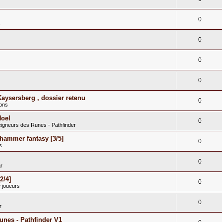
0
s
0
0
0
Kaysersberg , dossier retenu
0
ions
Noel
0
eigneurs des Runes - Pathfinder
hammer fantasy [3/5]
0
s
0
r
2/4]
0
 joueurs
0
r
runes - Pathfinder V1