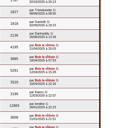
1787
02/10/2025 à 20:13
par
Tristelunette
1827
08/09/2025 à 08:50
par
Gamoth
1818
02/09/2025 à 18:23
par
Darkteddy
2136
26/08/2025 à 13:28
par
Bob le rôliste
4195
21/04/2025 à 20:03
par
Bob le rôliste
3885
18/04/2025 à 07:53
par
Bob le rôliste
5291
12/04/2025 à 15:28
par
Bob le rôliste
3520
10/04/2025 à 22:16
par
Kaeso
3190
12/03/2025 à 22:07
par
loreline
12883
26/01/2025 à 22:23
par
Bob le rôliste
3608
21/01/2025 à 21:51
par
Bob le rôliste