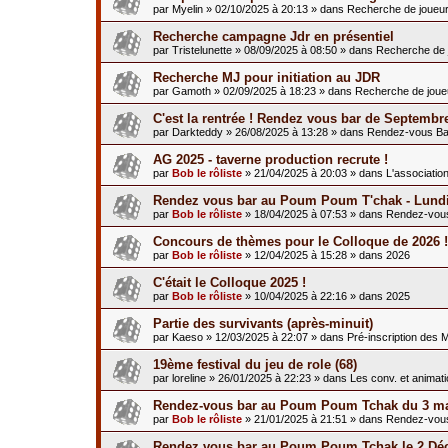
par
Myelin
»
02/10/2025 à 20:13
» dans
Recherche de joueu
Recherche campagne Jdr en présentiel
par
Tristelunette
»
08/09/2025 à 08:50
» dans
Recherche de 
Recherche MJ pour initiation au JDR
par
Gamoth
»
02/09/2025 à 18:23
» dans
Recherche de joue
C'est la rentrée ! Rendez vous bar de Septembr
par
Darkteddy
»
26/08/2025 à 13:28
» dans
Rendez-vous Ba
AG 2025 - taverne production recrute !
par
Bob le rôliste
»
21/04/2025 à 20:03
» dans
L'associatio
Rendez vous bar au Poum Poum T'chak - Lundi
par
Bob le rôliste
»
18/04/2025 à 07:53
» dans
Rendez-vou
Concours de thèmes pour le Colloque de 2026 !
par
Bob le rôliste
»
12/04/2025 à 15:28
» dans
2026
C'était le Colloque 2025 !
par
Bob le rôliste
»
10/04/2025 à 22:16
» dans
2025
Partie des survivants (après-minuit)
par
Kaeso
»
12/03/2025 à 22:07
» dans
Pré-inscription des 
19ème festival du jeu de role (68)
par
loreline
»
26/01/2025 à 22:23
» dans
Les conv. et animat
Rendez-vous bar au Poum Poum Tchak du 3 ma
par
Bob le rôliste
»
21/01/2025 à 21:51
» dans
Rendez-vou
Rendez vous bar au Poum Poum Tchak le 2 Dé