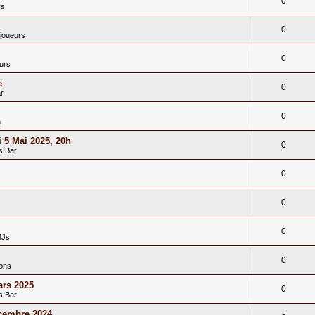
0
rs
0
joueurs
0
urs
e
0
r
0
n
 5 Mai 2025, 20h
0
s Bar
0
0
0
MJs
0
ions
rs 2025
0
s Bar
cembre 2024