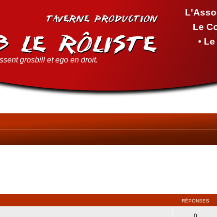
L'Asso
Le C
• L
sent grosbill et ego en droit.
RÉPONSES
0