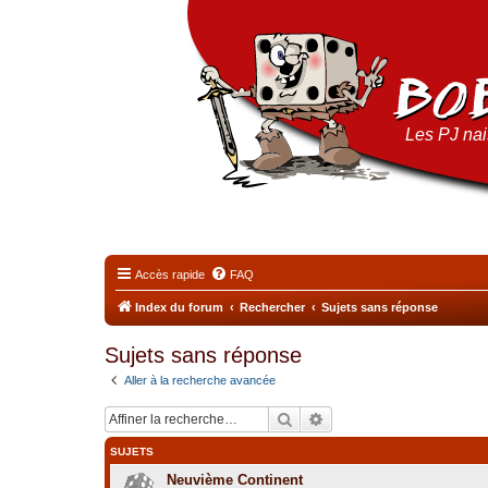
Les PJ nais
Accès rapide
FAQ
Index du forum
Rechercher
Sujets sans réponse
Sujets sans réponse
Aller à la recherche avancée
Rechercher
Recherche avancée
SUJETS
Neuvième Continent