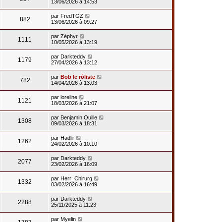
13/06/2026 à 14:53
par
FredTGZ
882
13/06/2026 à 09:27
par
Zéphyr
1111
10/05/2026 à 13:19
par
Darkteddy
1179
27/04/2026 à 13:12
par
Bob le rôliste
782
14/04/2026 à 13:03
par
loreline
1121
18/03/2026 à 21:07
par
Benjamin Ouille
1308
09/03/2026 à 18:31
par
Hadlir
1262
24/02/2026 à 10:10
par
Darkteddy
2077
23/02/2026 à 16:09
par
Herr_Chirurg
1332
03/02/2026 à 16:49
par
Darkteddy
2288
25/11/2025 à 11:23
par
Myelin