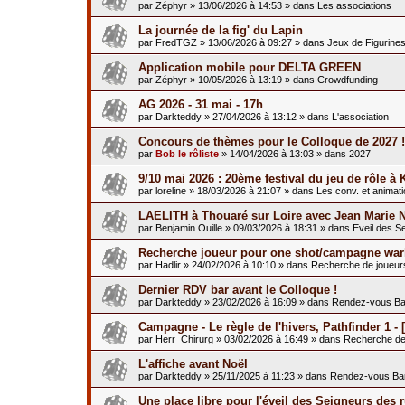
par
Zéphyr
»
13/06/2026 à 14:53
» dans
Les associations
La journée de la fig' du Lapin
par
FredTGZ
»
13/06/2026 à 09:27
» dans
Jeux de Figurine
Application mobile pour DELTA GREEN
par
Zéphyr
»
10/05/2026 à 13:19
» dans
Crowdfunding
AG 2026 - 31 mai - 17h
par
Darkteddy
»
27/04/2026 à 13:12
» dans
L'association
Concours de thèmes pour le Colloque de 2027 !
par
Bob le rôliste
»
14/04/2026 à 13:03
» dans
2027
9/10 mai 2026 : 20ème festival du jeu de rôle à 
par
loreline
»
18/03/2026 à 21:07
» dans
Les conv. et animat
LAELITH à Thouaré sur Loire avec Jean Marie 
par
Benjamin Ouille
»
09/03/2026 à 18:31
» dans
Eveil des S
Recherche joueur pour one shot/campagne war
par
Hadlir
»
24/02/2026 à 10:10
» dans
Recherche de joueur
Dernier RDV bar avant le Colloque !
par
Darkteddy
»
23/02/2026 à 16:09
» dans
Rendez-vous Ba
Campagne - Le règle de l'hivers, Pathfinder 1 - [
par
Herr_Chirurg
»
03/02/2026 à 16:49
» dans
Recherche de
L'affiche avant Noël
par
Darkteddy
»
25/11/2025 à 11:23
» dans
Rendez-vous Ba
Une place libre pour l'éveil des Seigneurs des 