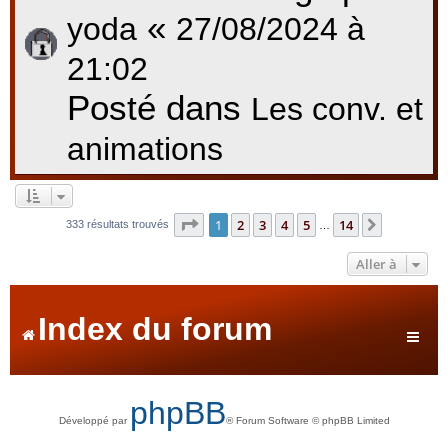
«
yoda
27/08/2024 à
21:02
Posté dans
Les conv. et
animations
Page
1
sur
14
1
2
3
4
5
14
Suivante
333 résultats trouvés
…
Aller à
Index du forum
phpBB
Développé par
® Forum Software © phpBB Limited