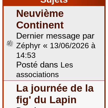
Neuvième
r
Continent
Dernier message par
c
«
Zéphyr
13/06/2026 à
h
14:53
Posté dans
Les
e
associations
La journée de la
r
fig' du Lapin