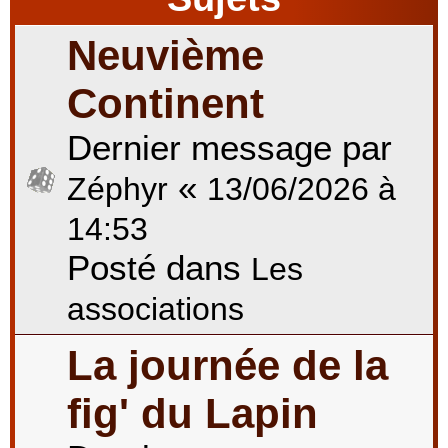
Neuvième
r
Continent
Dernier message par
c
«
Zéphyr
13/06/2026 à
h
14:53
Posté dans
Les
e
associations
La journée de la
r
fig' du Lapin