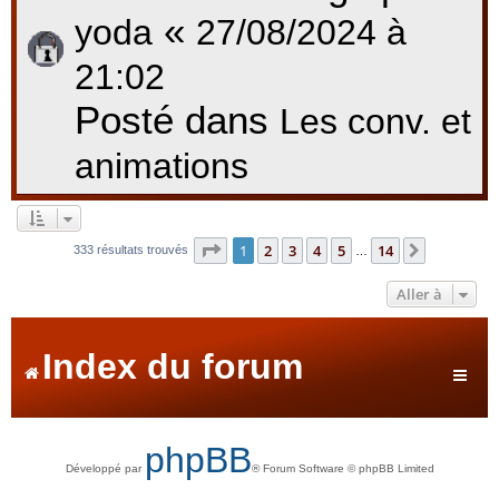
«
yoda
27/08/2024 à
21:02
Posté dans
Les conv. et
animations
Page
1
sur
14
1
2
3
4
5
14
Suivante
333 résultats trouvés
…
Aller à
Index du forum
phpBB
Développé par
® Forum Software © phpBB Limited