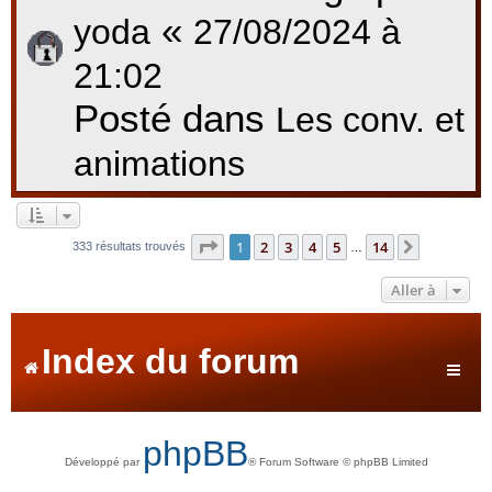
«
yoda
27/08/2024 à
21:02
Posté dans
Les conv. et
animations
Page
1
sur
14
1
2
3
4
5
14
Suivante
333 résultats trouvés
…
Aller à
Index du forum
phpBB
Développé par
® Forum Software © phpBB Limited