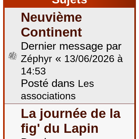
Neuvième
r
Continent
Dernier message par
c
«
Zéphyr
13/06/2026 à
h
14:53
Posté dans
Les
e
associations
La journée de la
r
fig' du Lapin