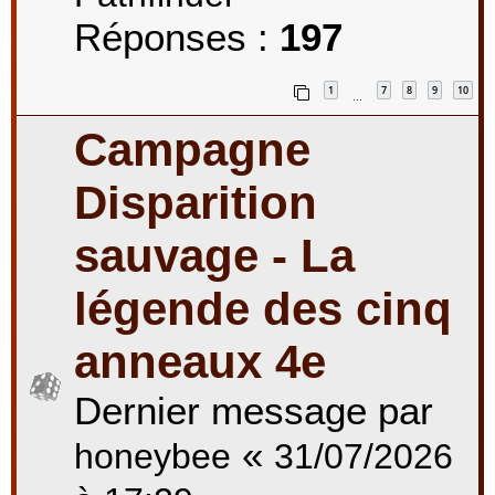
Réponses :
197
1
7
8
9
10
…
Campagne
Disparition
sauvage - La
légende des cinq
anneaux 4e
Dernier message par
«
honeybee
31/07/2026