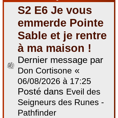
S2 E6 Je vous
r
emmerde Pointe
Sable et je rentre
c
à ma maison !
Dernier message par
h
«
Don Cortisone
e
06/08/2026 à 17:25
Posté dans
Eveil des
r
Seigneurs des Runes -
Pathfinder