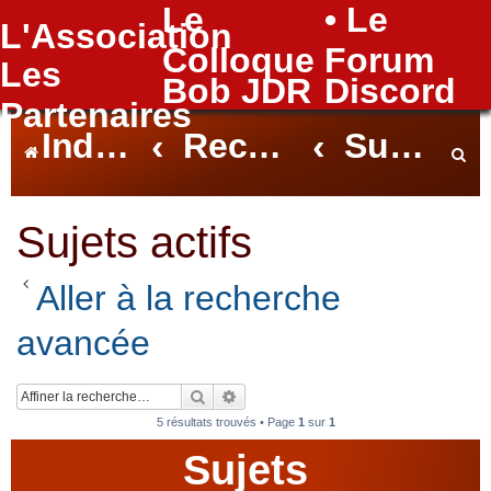
Le
• Le
L'Association
FAQ
Colloque
Forum
Les
Bob JDR
Discord
Partenaires
Index du forum
Rechercher
Sujets actifs
e
Sujets actifs
Aller à la recherche
c
avancée
h
Rechercher
Recherche avancée
5 résultats trouvés • Page
1
sur
1
Sujets
e