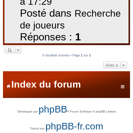
à 17:29
Posté dans
Recherche
de joueurs
Réponses :
1
5 résultats trouvés • Page
1
sur
1
Aller à
Index du forum
phpBB
Développé par
® Forum Software © phpBB Limited
phpBB-fr.com
Traduit par