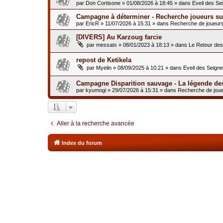
par
Don Cortisone
»
01/08/2026 à 18:45
» dans
Eveil des Se
Campagne à déterminer - Recherche joueurs sur
par
EricR
»
11/07/2026 à 15:31
» dans
Recherche de joueur
[DIVERS] Au Karzoug farcie
par
messats
»
08/01/2023 à 18:13
» dans
Le Retour de
repost de Ketikela
par
Myelin
»
08/09/2025 à 10:21
» dans
Eveil des Seign
Campagne Disparition sauvage - La légende de
par
kyumogi
»
29/07/2026 à 15:31
» dans
Recherche de jou
Aller à la recherche avancée
Index du forum