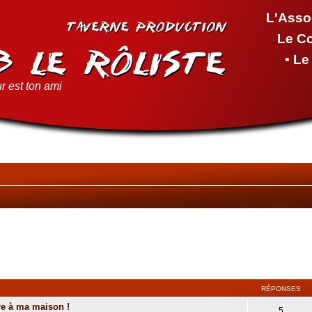
L'Asso
Le C
• L
r est ton ami
RÉPONSES
re à ma maison !
5