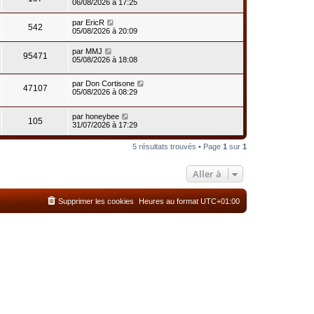
06/08/2026 à 17:25
par
EricR
542
05/08/2026 à 20:09
par
MMJ
95471
05/08/2026 à 18:08
par
Don Cortisone
47107
05/08/2026 à 08:29
par
honeybee
105
31/07/2026 à 17:29
5 résultats trouvés • Page
1
sur
1
Aller à
Supprimer les cookies
Heures au format
UTC+01:00