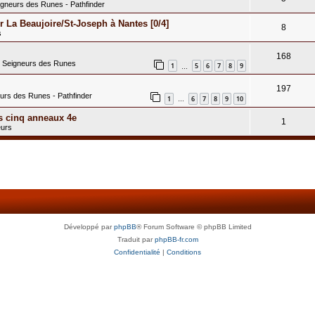
igneurs des Runes - Pathfinder
 La Beaujoire/St-Joseph à Nantes [0/4]
8
s
168
s Seigneurs des Runes
1
5
6
7
8
9
…
197
eurs des Runes - Pathfinder
1
6
7
8
9
10
…
s cinq anneaux 4e
1
eurs
Développé par
phpBB
® Forum Software © phpBB Limited
Traduit par
phpBB-fr.com
Confidentialité
|
Conditions