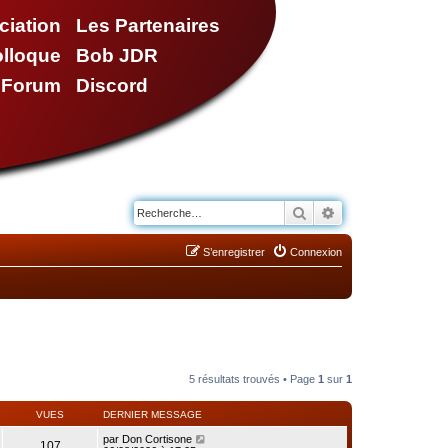
ciation
Les Partenaires
olloque
Bob JDR
e Forum
Discord
Rechercher
Recherche avancé
S’enregistrer
Connexion
5 résultats trouvés • Page
1
sur
1
VUES
DERNIER MESSAGE
par
Don Cortisone
107