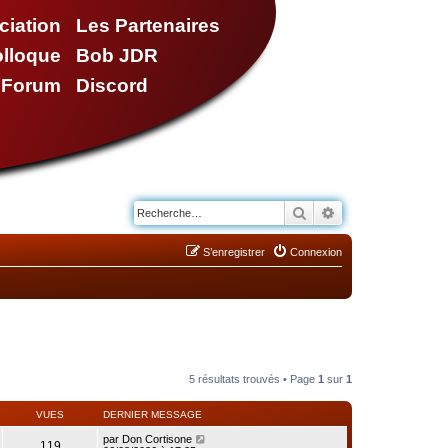
ciation
Les Partenaires
olloque
Bob JDR
e Forum
Discord
Rechercher
Recherche avancé
S’enregistrer
Connexion
5 résultats trouvés • Page
1
sur
1
VUES
DERNIER MESSAGE
par
Don Cortisone
119