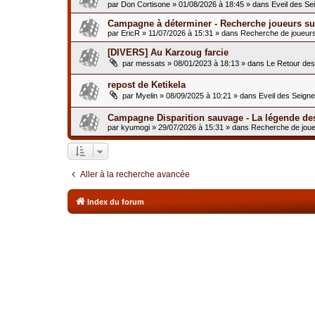
par
Don Cortisone
»
01/08/2026 à 18:45
» dans
Eveil des Se
Campagne à déterminer - Recherche joueurs sur
par
EricR
»
11/07/2026 à 15:31
» dans
Recherche de joueur
[DIVERS] Au Karzoug farcie
par
messats
»
08/01/2023 à 18:13
» dans
Le Retour de
repost de Ketikela
par
Myelin
»
08/09/2025 à 10:21
» dans
Eveil des Seign
Campagne Disparition sauvage - La légende de
par
kyumogi
»
29/07/2026 à 15:31
» dans
Recherche de jou
Aller à la recherche avancée
Index du forum