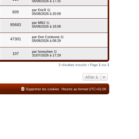
06/08/2026 à 17:25
par
EricR
605
05/08/2026 à 20:09
par
MMJ
95683
05/08/2026 à 18:08
par
Don Cortisone
47301
05/08/2026 à 08:29
par
honeybee
107
31/07/2026 à 17:29
5 résultats trouvés • Page
1
sur
1
Aller à
Supprimer les cookies
Heures au format
UTC+01:00