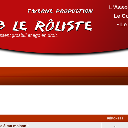
L'Asso
Le C
• L
sent grosbill et ego en droit.
RÉPONSES
re à ma maison !
5