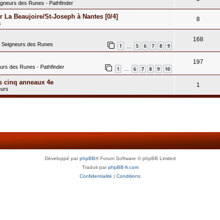
igneurs des Runes - Pathfinder
 La Beaujoire/St-Joseph à Nantes [0/4]
8
s
168
s Seigneurs des Runes
1
5
6
7
8
9
…
197
eurs des Runes - Pathfinder
1
6
7
8
9
10
…
s cinq anneaux 4e
1
eurs
Développé par
phpBB
® Forum Software © phpBB Limited
Traduit par
phpBB-fr.com
Confidentialité
|
Conditions