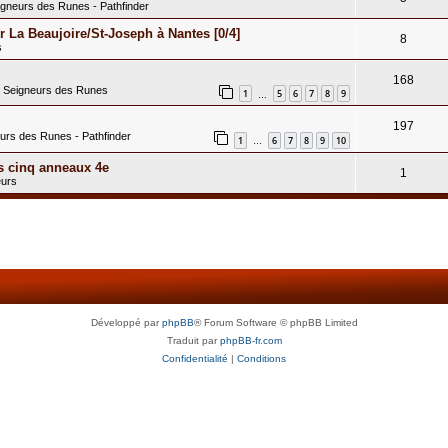
igneurs des Runes - Pathfinder
 La Beaujoire/St-Joseph à Nantes [0/4]
8
s
168
s Seigneurs des Runes
1
5
6
7
8
9
…
197
eurs des Runes - Pathfinder
1
6
7
8
9
10
…
s cinq anneaux 4e
1
eurs
Développé par
phpBB
® Forum Software © phpBB Limited
Traduit par
phpBB-fr.com
Confidentialité
|
Conditions