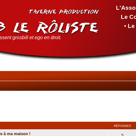
L'Asso
Le C
• L
sent grosbill et ego en droit.
RÉPONSES
re à ma maison !
5