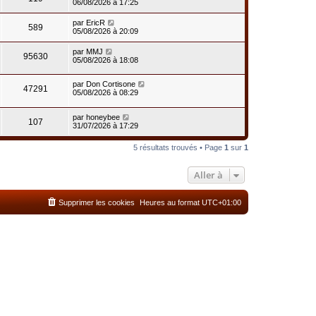
06/08/2026 à 17:25
par
EricR
589
05/08/2026 à 20:09
par
MMJ
95630
05/08/2026 à 18:08
par
Don Cortisone
47291
05/08/2026 à 08:29
par
honeybee
107
31/07/2026 à 17:29
5 résultats trouvés • Page
1
sur
1
Aller à
Supprimer les cookies
Heures au format
UTC+01:00