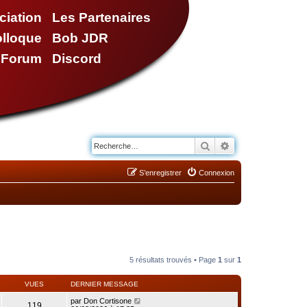
ciation
Les Partenaires
olloque
Bob JDR
e Forum
Discord
Rechercher
Recherche avancé
S’enregistrer
Connexion
5 résultats trouvés • Page
1
sur
1
VUES
DERNIER MESSAGE
par
Don Cortisone
119