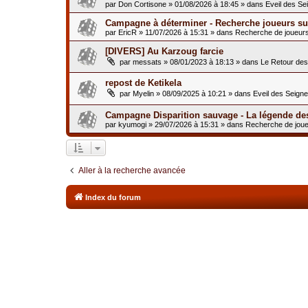
par
Don Cortisone
»
01/08/2026 à 18:45
» dans
Eveil des Se
Campagne à déterminer - Recherche joueurs sur
par
EricR
»
11/07/2026 à 15:31
» dans
Recherche de joueur
[DIVERS] Au Karzoug farcie
par
messats
»
08/01/2023 à 18:13
» dans
Le Retour de
repost de Ketikela
par
Myelin
»
08/09/2025 à 10:21
» dans
Eveil des Seign
Campagne Disparition sauvage - La légende de
par
kyumogi
»
29/07/2026 à 15:31
» dans
Recherche de jou
Aller à la recherche avancée
Index du forum