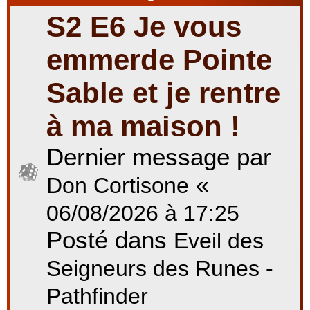
S2 E6 Je vous
r
emmerde Pointe
Sable et je rentre
c
à ma maison !
Dernier message par
h
«
Don Cortisone
e
06/08/2026 à 17:25
Posté dans
Eveil des
r
Seigneurs des Runes -
Pathfinder