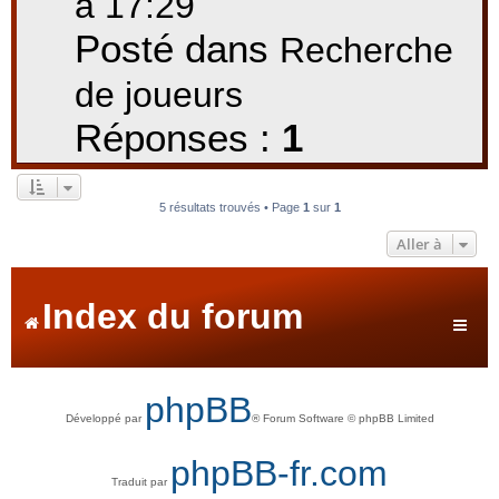
à 17:29
Posté dans
Recherche
de joueurs
Réponses :
1
5 résultats trouvés • Page
1
sur
1
Aller à
Index du forum
phpBB
Développé par
® Forum Software © phpBB Limited
phpBB-fr.com
Traduit par