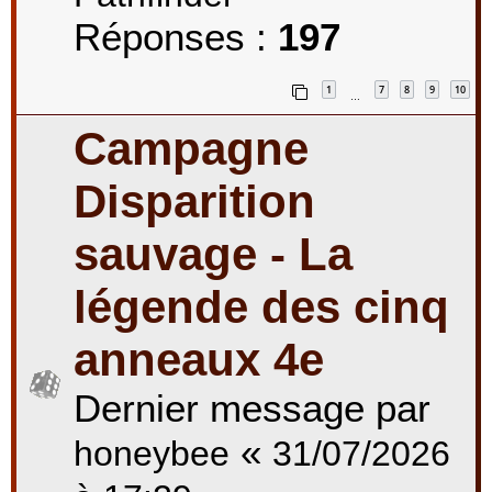
Réponses :
197
1
7
8
9
10
…
Campagne
Disparition
sauvage - La
légende des cinq
anneaux 4e
Dernier message par
«
honeybee
31/07/2026