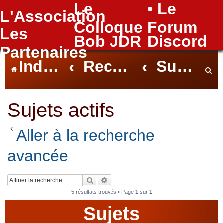
Le
• Le
L'Association
FAQ
Colloque
Forum
Les
Bob JDR
Discord
Partenaires
Index du forum
Rechercher
Sujets actifs
e
Sujets actifs
Aller à la recherche
c
avancée
h
Rechercher
Recherche avancée
5 résultats trouvés • Page
1
sur
1
Sujets
e