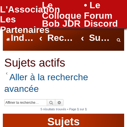
Le
• Le
L'Association
FAQ
Colloque
Forum
Les
Bob JDR
Discord
Partenaires
Index du forum
Rechercher
Sujets actifs
e
Sujets actifs
Aller à la recherche
c
avancée
h
Rechercher
Recherche avancée
5 résultats trouvés • Page
1
sur
1
Sujets
e