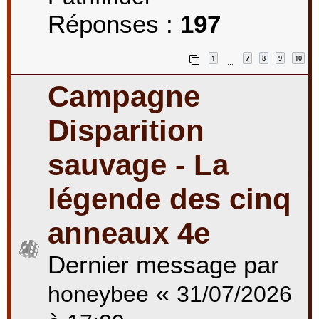
Réponses :
197
1
7
8
9
10
…
Campagne
Disparition
sauvage - La
légende des cinq
anneaux 4e
Dernier message par
«
honeybee
31/07/2026