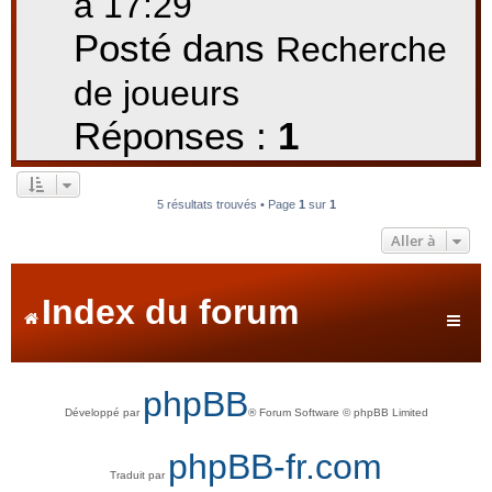
à 17:29
Posté dans
Recherche
de joueurs
Réponses :
1
5 résultats trouvés • Page
1
sur
1
Aller à
Index du forum
phpBB
Développé par
® Forum Software © phpBB Limited
phpBB-fr.com
Traduit par