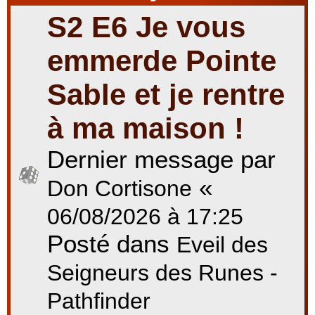
S2 E6 Je vous
r
emmerde Pointe
Sable et je rentre
c
à ma maison !
Dernier message par
h
«
Don Cortisone
e
06/08/2026 à 17:25
Posté dans
Eveil des
r
Seigneurs des Runes -
Pathfinder