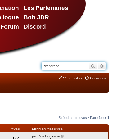
ciation
Les Partenaires
olloque
Bob JDR
e Forum
Discord
Rechercher
Recherche avancé
S’enregistrer
Connexion
5 résultats trouvés • Page
1
sur
1
VUES
DERNIER MESSAGE
par
Don Cortisone
122