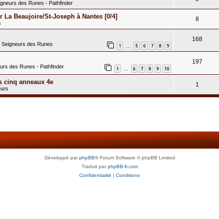
igneurs des Runes - Pathfinder
 La Beaujoire/St-Joseph à Nantes [0/4]
8
s
168
s Seigneurs des Runes
1
5
6
7
8
9
…
197
eurs des Runes - Pathfinder
1
6
7
8
9
10
…
s cinq anneaux 4e
1
eurs
Développé par
phpBB
® Forum Software © phpBB Limited
Traduit par
phpBB-fr.com
Confidentialité
|
Conditions