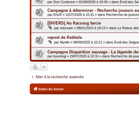
par
Don Cortisone
»
01/08/2026 à 18:45
» dans
Eveil des Se
Campagne à déterminer - Recherche joueurs sur
par
EricR
»
11/07/2026 à 15:31
» dans
Recherche de joueur
[DIVERS] Au Karzoug farcie
par
messats
»
08/01/2023 à 18:13
» dans
Le Retour de
repost de Ketikela
par
Myelin
»
08/09/2025 à 10:21
» dans
Eveil des Seign
Campagne Disparition sauvage - La légende de
par
kyumogi
»
29/07/2026 à 15:31
» dans
Recherche de jou
Aller à la recherche avancée
Index du forum