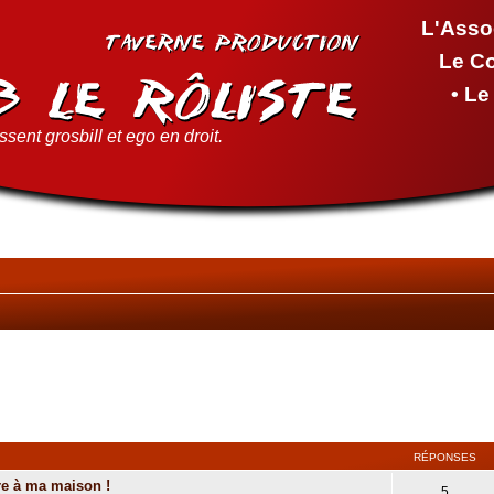
L'Asso
Le C
• L
sent grosbill et ego en droit.
RÉPONSES
re à ma maison !
5