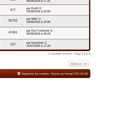
06/08/2026 à 17:25
par
EricR
677
05/08/2026 à 20:09
par
MMJ
95752
05/08/2026 à 18:08
par
Don Cortisone
47491
05/08/2026 à 08:29
par
honeybee
107
31/07/2026 à 17:29
5 résultats trouvés • Page
1
sur
1
Aller à
Supprimer les cookies
Heures au format
UTC+01:00