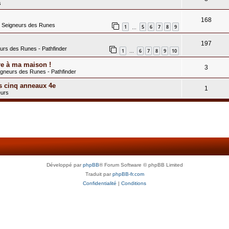
s
168
s Seigneurs des Runes
1
5
6
7
8
9
…
197
eurs des Runes - Pathfinder
1
6
7
8
9
10
…
re à ma maison !
3
igneurs des Runes - Pathfinder
s cinq anneaux 4e
1
eurs
Développé par
phpBB
® Forum Software © phpBB Limited
Traduit par
phpBB-fr.com
Confidentialité
|
Conditions