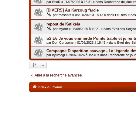
par
EricR
»
11/07/2026 à 15:31
» dans
Recherche de joueur
[DIVERS] Au Karzoug farcie
par
messats
»
08/01/2023 à 18:13
» dans
Le Retour de
repost de Ketikela
par
Myelin
»
08/09/2025 à 10:21
» dans
Eveil des Seign
S2 E6 Je vous emmerde Pointe Sable et je rent
par
Don Cortisone
»
01/08/2026 à 18:45
» dans
Eveil des Se
Campagne Disparition sauvage - La légende de
par
kyumogi
»
29/07/2026 à 15:31
» dans
Recherche de jou
Aller à la recherche avancée
Index du forum