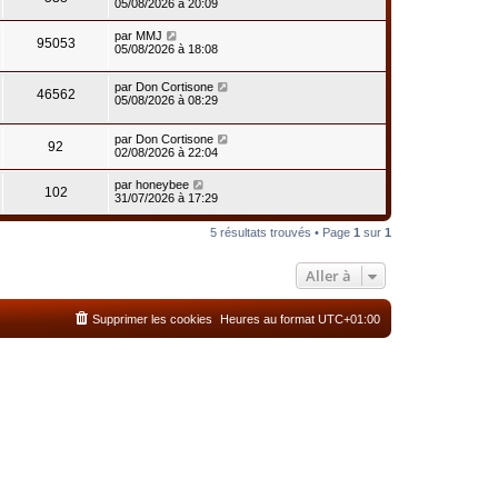
05/08/2026 à 20:09
par
MMJ
95053
05/08/2026 à 18:08
par
Don Cortisone
46562
05/08/2026 à 08:29
par
Don Cortisone
92
02/08/2026 à 22:04
par
honeybee
102
31/07/2026 à 17:29
5 résultats trouvés • Page
1
sur
1
Aller à
Supprimer les cookies
Heures au format
UTC+01:00