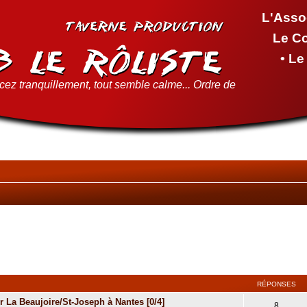
L'Asso
Le C
• L
ez tranquillement, tout semble calme... Ordre de
RÉPONSES
 La Beaujoire/St-Joseph à Nantes [0/4]
8