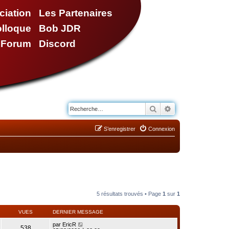
ciation
Les Partenaires
olloque
Bob JDR
e Forum
Discord
Rechercher
Recherche avancé
S’enregistrer
Connexion
5 résultats trouvés • Page
1
sur
1
VUES
DERNIER MESSAGE
par
EricR
538