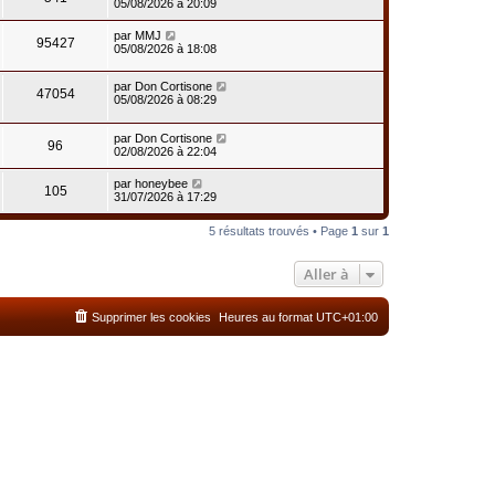
05/08/2026 à 20:09
par
MMJ
95427
05/08/2026 à 18:08
par
Don Cortisone
47054
05/08/2026 à 08:29
par
Don Cortisone
96
02/08/2026 à 22:04
par
honeybee
105
31/07/2026 à 17:29
5 résultats trouvés • Page
1
sur
1
Aller à
Supprimer les cookies
Heures au format
UTC+01:00