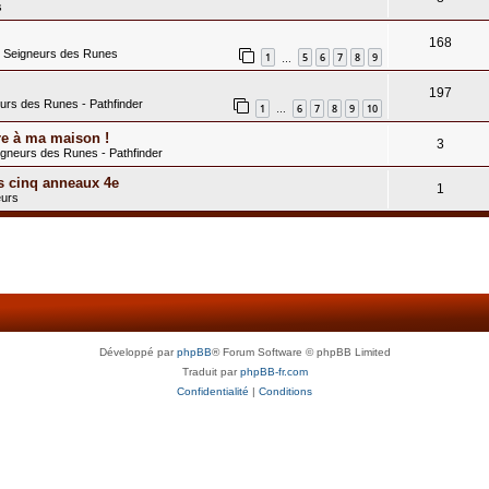
s
168
s Seigneurs des Runes
1
5
6
7
8
9
…
197
eurs des Runes - Pathfinder
1
6
7
8
9
10
…
re à ma maison !
3
igneurs des Runes - Pathfinder
s cinq anneaux 4e
1
eurs
Développé par
phpBB
® Forum Software © phpBB Limited
Traduit par
phpBB-fr.com
Confidentialité
|
Conditions