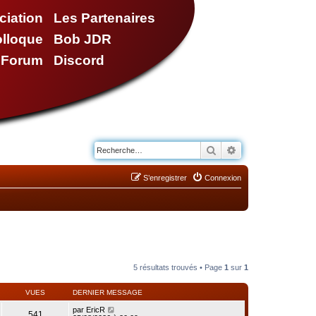
ciation
Les Partenaires
olloque
Bob JDR
e Forum
Discord
Rechercher
Recherche avancé
S’enregistrer
Connexion
5 résultats trouvés • Page
1
sur
1
VUES
DERNIER MESSAGE
par
EricR
541