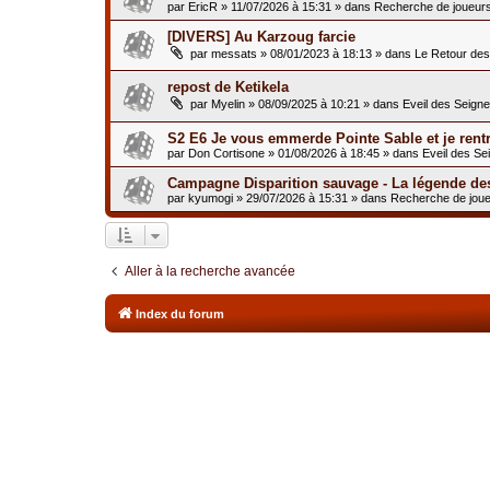
par
EricR
»
11/07/2026 à 15:31
» dans
Recherche de joueur
[DIVERS] Au Karzoug farcie
par
messats
»
08/01/2023 à 18:13
» dans
Le Retour de
repost de Ketikela
par
Myelin
»
08/09/2025 à 10:21
» dans
Eveil des Seign
S2 E6 Je vous emmerde Pointe Sable et je rent
par
Don Cortisone
»
01/08/2026 à 18:45
» dans
Eveil des Se
Campagne Disparition sauvage - La légende de
par
kyumogi
»
29/07/2026 à 15:31
» dans
Recherche de jou
Aller à la recherche avancée
Index du forum