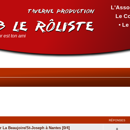
L'Asso
Le C
• L
r est ton ami
RÉPONSES
 La Beaujoire/St-Joseph à Nantes [0/4]
8