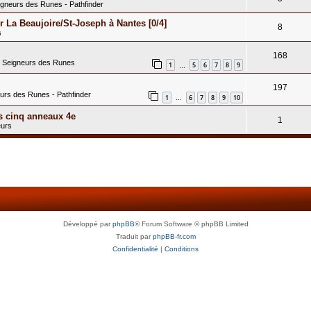
igneurs des Runes - Pathfinder
 La Beaujoire/St-Joseph à Nantes [0/4]
8
s
168
s Seigneurs des Runes
1
5
6
7
8
9
…
197
eurs des Runes - Pathfinder
1
6
7
8
9
10
…
s cinq anneaux 4e
1
eurs
Développé par
phpBB
® Forum Software © phpBB Limited
Traduit par
phpBB-fr.com
Confidentialité
|
Conditions