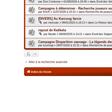
par
Don Cortisone
»
01/08/2026 à 18:45
» dans
Eveil des Se
Campagne à déterminer - Recherche joueurs sur
par
EricR
»
11/07/2026 à 15:31
» dans
Recherche de joueur
[DIVERS] Au Karzoug farcie
par
messats
»
08/01/2023 à 18:13
» dans
Le Retour de
repost de Ketikela
par
Myelin
»
08/09/2025 à 10:21
» dans
Eveil des Seign
Campagne Disparition sauvage - La légende de
par
kyumogi
»
29/07/2026 à 15:31
» dans
Recherche de jou
Aller à la recherche avancée
Index du forum