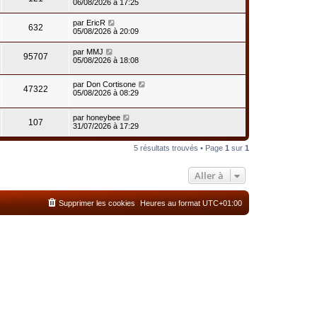
06/08/2026 à 17:25
par
EricR
632
05/08/2026 à 20:09
par
MMJ
95707
05/08/2026 à 18:08
par
Don Cortisone
47322
05/08/2026 à 08:29
par
honeybee
107
31/07/2026 à 17:29
5 résultats trouvés • Page
1
sur
1
Aller à
Supprimer les cookies
Heures au format
UTC+01:00