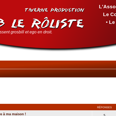
L'Asso
Le C
• L
sent grosbill et ego en droit.
RÉPONSES
re à ma maison !
5