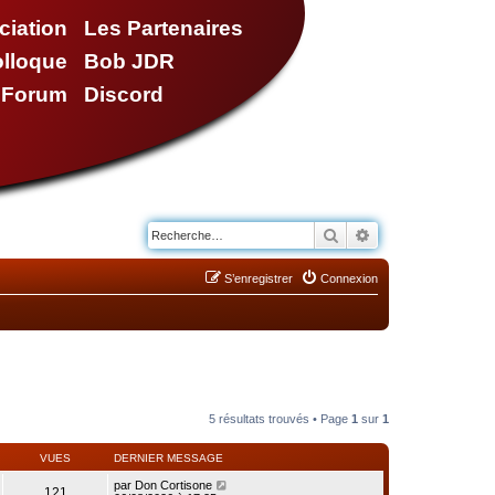
ciation
Les Partenaires
olloque
Bob JDR
e Forum
Discord
Rechercher
Recherche avancé
S’enregistrer
Connexion
5 résultats trouvés • Page
1
sur
1
VUES
DERNIER MESSAGE
par
Don Cortisone
121