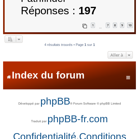
Réponses :
197
1
7
8
9
10
…
4 résultats trouvés • Page
1
sur
1
Aller à
Index du forum
phpBB
Développé par
® Forum Software © phpBB Limited
phpBB-fr.com
Traduit par
Confidentialité
Conditions
|