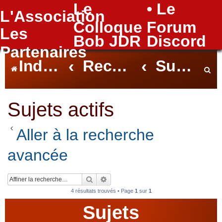
Le
• Le
L'Association
FAQ
Colloque
Forum
Les
Bob JDR
Discord
Partenaires
Index du forum
Rechercher
Sujets actifs
e
Sujets actifs
Aller à la recherche
c
avancée
h
Rechercher
Recherche avancée
4 résultats trouvés • Page
1
sur
1
Sujets
e