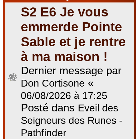
S2 E6 Je vous
r
emmerde Pointe
Sable et je rentre
c
à ma maison !
Dernier message par
h
«
Don Cortisone
e
06/08/2026 à 17:25
Posté dans
Eveil des
r
Seigneurs des Runes -
Pathfinder