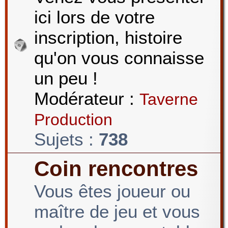
ici lors de votre
r
inscription, histoire
qu'on vous connaisse
c
un peu !
Modérateur :
Taverne
h
Production
Sujets :
738
e
Coin rencontres
Vous êtes joueur ou
r
maître de jeu et vous