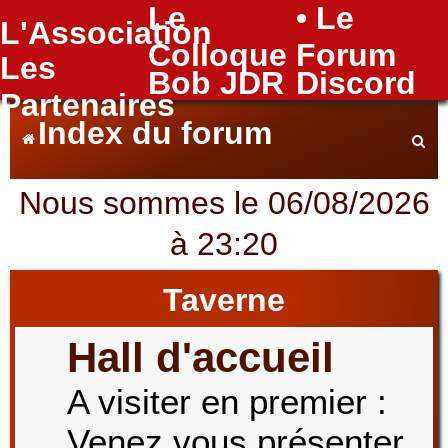
Le
• Le
L'Association
FAQ
Colloque
Forum
Les
Bob JDR
Discord
Partenaires
Index du forum
Nous sommes le 06/08/2026
e
à 23:20
c
Taverne
Hall d'accueil
h
A visiter en premier :
Venez vous présenter
e