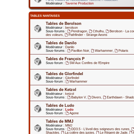
Modérateur :
Taverne Production
TABLES NANTAISES
Tables de Berolson
Modérateur :
berolson
Sous-forums :
Pendragon
,
Cthulhu
,
Berolson - La co
des voleurs
,
Pathfinder - Strange Aeons
Tables de Danilo
Modérateur :
Danilo
Sous-forums :
Pavillon Noir
,
Warhammer
,
Polaris
Tables de François P
Sous-forum :
SW Aux Confins de l'Empire
Tables de Glorfindel
Modérateur :
Glorfindel
Sous-forum :
Warhammer
Tables de Ketzol
Modérateur :
ketzol
Sous-forums :
Babylon V
,
Divers
,
Earthdawn - Shad
Tables de Ludo
Modérateur :
Ludo
Sous-forum :
Agone
Tables de MMJ
Modérateur :
MMJ
Sous-forums :
DD3.5 - L'éveil des seigneurs des runes
,
Shackles
,
La colère des justes
,
Le Régent de Jade
,