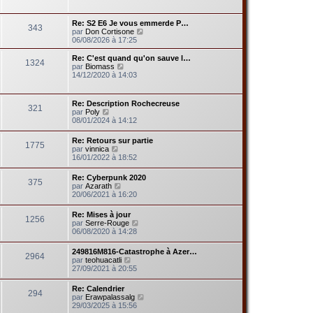
r
r
r
a
l
m
n
g
e
e
Re: S2 E6 Je vous emmerde P…
i
e
343
d
s
V
par
Don Cortisone
e
e
s
o
06/08/2026 à 17:25
r
r
a
i
m
n
g
r
e
Re: C'est quand qu'on sauve l…
i
1324
e
l
s
V
par
Biomass
e
e
s
o
14/12/2020 à 14:03
r
d
a
i
m
e
g
r
e
r
e
l
s
Re: Description Rochecreuse
n
321
e
V
s
par
Poly
i
d
o
a
08/01/2024 à 14:12
e
e
i
g
r
r
r
e
m
Re: Retours sur partie
n
1775
l
V
e
par
vinnica
i
e
o
s
16/01/2022 à 18:52
e
d
i
s
r
e
r
a
m
Re: Cyberpunk 2020
r
375
l
g
e
V
par
Azarath
n
e
e
s
o
20/06/2021 à 16:20
i
d
s
i
e
e
a
r
r
Re: Mises à jour
r
g
1256
l
m
V
par
Serre-Rouge
n
e
e
e
o
06/08/2020 à 14:28
i
d
s
i
e
e
s
r
r
249816M816-Catastrophe à Azer…
r
a
2964
l
m
V
par
teohuacatli
n
g
e
e
o
27/09/2021 à 20:55
i
e
d
s
i
e
e
s
r
r
Re: Calendrier
r
a
294
l
m
V
par
Erawpalassalg
n
g
e
e
o
29/03/2025 à 15:56
i
e
d
s
i