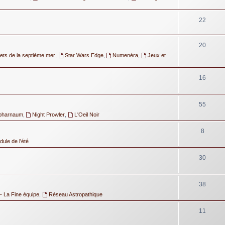
22
20
ets de la septième mer
,
Star Wars Edge
,
Numenéra
,
Jeux et
16
55
pharnaum
,
Night Prowler
,
L'Oeil Noir
8
ule de l'été
30
38
- La Fine équipe
,
Réseau Astropathique
11