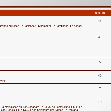
SUJETS
46
uronne putréfiée
,
Pathfinder - Kingmaker
,
Pathfinder : Le conseil
31
10
5
40
owrun
7
118
La malédiction du trône écarlate
,
Le Val de Sombrelune
,
Skull &
Hell's Rebels
,
Le Retour des Seigneurs des Runes
,
Ironfang