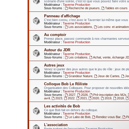
scénario d'une soirée, c'est ici que vous pouvez faire votre 
Modérateur :
Taverne Production
Sous-forums :
Recherche de joueurs
,
Tables en cours
Panneau d'affichage
C'est bien connu, c'est avec le Tavernier lui-même que vous 
Modérateur :
Taverne Production
Sous-forums :
Les associations
,
Les conv. et animation
Au comptoir
Prenez place, passez commande à nos charmantes serveuses
Modérateur :
Taverne Production
Autour du JDR
Modérateur :
Taverne Production
Sous-forums :
Les créations
,
Achat, vente, échange J
Autres jeux
Venez ici parler des jeux autres que le jeu de rôle : jeux de p
Modérateur :
Taverne Production
Sous-forums :
Grandeur Nature
,
Jeux de Cartes
,
Je
Colloque Bob Le Rôliste
Organisation des Colloques. Pour proposer de nouvelles idées
Modérateur :
Taverne Production
Sous-forums :
2027
,
2026
,
Pré-inscription des MJs
,
avril
,
2023
,
2022
,
2021
,
2020
,
2019
,
2018
,
Les activités de Bob
Ce que Bob fait en dehors du colloque.
Modérateur :
Taverne Production
Sous-forums :
Le Labo de Bob
,
Rendez-vous Bar
,
P
L'association
Partie traitant de l'association Taverne Production.