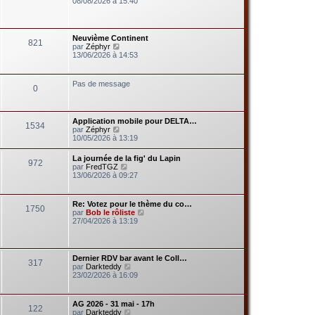
08/08/2026 à 15:40
d
i
e
r
r
l
n
e
Neuvième Continent
i
821
d
V
par
Zéphyr
e
e
o
13/06/2026 à 14:53
r
r
i
m
n
r
e
i
l
s
Pas de message
e
0
e
s
r
d
a
m
e
g
e
r
e
s
Application mobile pour DELTA…
n
1534
s
V
par
Zéphyr
i
a
o
10/05/2026 à 13:19
e
g
i
r
e
r
m
La journée de la fig' du Lapin
972
l
e
V
par
FredTGZ
e
s
o
13/06/2026 à 09:27
d
s
i
e
a
r
r
g
l
Re: Votez pour le thème du co…
n
e
1750
e
V
par
Bob le rôliste
i
d
o
27/04/2026 à 13:19
e
e
i
r
r
r
m
n
l
e
i
e
s
Dernier RDV bar avant le Coll…
e
317
d
s
V
par
Darkteddy
r
e
a
o
23/02/2026 à 16:09
m
r
g
i
e
n
e
r
s
i
l
s
AG 2026 - 31 mai - 17h
e
122
e
a
V
par
Darkteddy
r