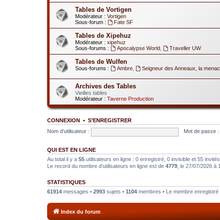
Tables de Vortigen
Modérateur :
Vortigen
Sous-forum :
Fate SF
Tables de Xipehuz
Modérateur :
xipehuz
Sous-forums :
Apocalypse World
,
Traveller UW
Tables de Wulfen
Sous-forums :
Ambre
,
Seigneur des Anneaux, la menac
Archives des Tables
Vieilles tables
Modérateur :
Taverne Production
CONNEXION
•
S’ENREGISTRER
Nom d’utilisateur :
Mot de passe :
QUI EST EN LIGNE
Au total il y a
55
utilisateurs en ligne : 0 enregistré, 0 invisible et 55 invi
Le record du nombre d’utilisateurs en ligne est de
4779
, le 27/07/2026 à 
STATISTIQUES
61914
messages •
2993
sujets •
1104
membres • Le membre enregistré l
Index du forum