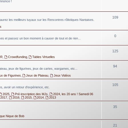
annonce !
109
aurez les meilleurs tuyaux sur les Rencontres rôlistiques Nantaises.
s
0
 et passez un bon moment à causer de tout et de rien...
125
DR
,
Crowdfunding
,
Tables Virtuelles
94
lateau, jeux de figurines, jeux de cartes, wargames, etc...
ux de Figurines
,
Jeux de Plateau
,
Jeux Vidéos
105
, avoir un retour d'expérience, etc.
2025
,
Pré-inscription des MJs
,
2024, les 20 ans ! Samedi 06
2017
,
2016
,
2015
,
2014
,
2013
35
ique Nique de Bob
21