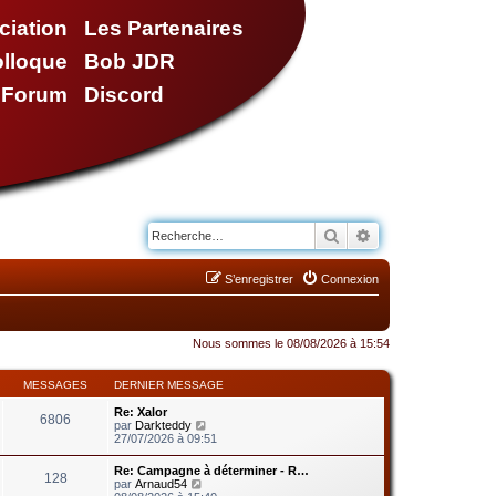
ciation
Les Partenaires
olloque
Bob JDR
e Forum
Discord
Rechercher
Recherche avancé
S’enregistrer
Connexion
Nous sommes le 08/08/2026 à 15:54
MESSAGES
DERNIER MESSAGE
Re: Xalor
6806
V
par
Darkteddy
o
27/07/2026 à 09:51
i
r
Re: Campagne à déterminer - R…
128
l
V
par
Arnaud54
e
o