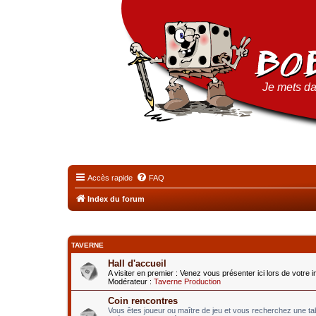
Je mets da
Accès rapide
FAQ
Index du forum
TAVERNE
Hall d'accueil
A visiter en premier : Venez vous présenter ici lors de votre 
Modérateur :
Taverne Production
Coin rencontres
Vous êtes joueur ou maître de jeu et vous recherchez une t