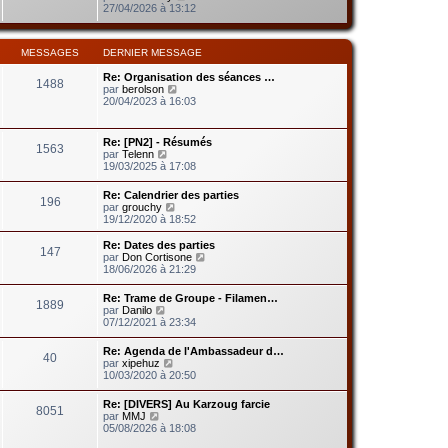
d
g
o
27/04/2026 à 13:12
m
e
e
i
e
r
r
s
n
l
s
i
MESSAGES
DERNIER MESSAGE
e
a
e
d
g
r
Re: Organisation des séances …
e
e
1488
m
V
par
berolson
r
e
o
20/04/2023 à 16:03
n
s
i
i
s
r
e
a
l
r
Re: [PN2] - Résumés
g
1563
e
m
V
par
Telenn
e
d
e
o
19/03/2025 à 17:08
e
s
i
r
s
r
Re: Calendrier des parties
n
a
196
l
V
par
grouchy
i
g
e
o
19/12/2020 à 18:52
e
e
d
i
r
e
r
m
Re: Dates des parties
r
147
l
e
V
par
Don Cortisone
n
e
s
o
18/06/2026 à 21:29
i
d
s
i
e
e
a
r
r
Re: Trame de Groupe - Filamen…
r
1889
g
l
V
m
par
Danilo
n
e
e
o
e
07/12/2021 à 23:34
i
d
i
s
e
e
r
s
r
Re: Agenda de l'Ambassadeur d…
r
40
l
a
V
m
par
xipehuz
n
e
g
o
e
10/03/2020 à 20:50
i
d
e
i
s
e
e
r
s
r
Re: [DIVERS] Au Karzoug farcie
r
8051
l
a
m
V
par
MMJ
n
e
g
e
o
05/08/2026 à 18:08
i
d
e
s
i
e
e
s