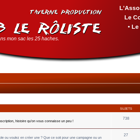
L'Asso
Le C
• L
ns mon sac les 25 haches.
SUJETS
738
inscription, histoire qu'on vous connaisse un peu !
27
able ou voulez en créer une ? Que ce soit pour une campagne ou un