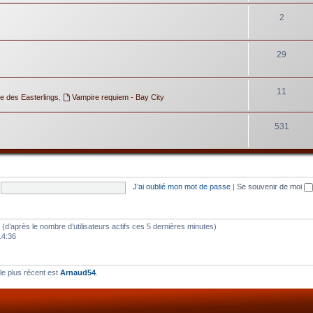
2
29
11
e des Easterlings
,
Vampire requiem - Bay City
531
J’ai oublié mon mot de passe
|
Se souvenir de moi
tés (d’après le nombre d’utilisateurs actifs ces 5 dernières minutes)
14:36
e plus récent est
Arnaud54
.