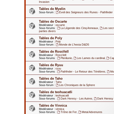
Invasion
Tables de Myelin
Sous-forum :
Eveil des Seigneurs des Runes - Pathfinder
Tables de Oscarte
Modérateur :
oscarte
Sous-forums :
La Légende des Cinq Anneaux
,
Les secr
parties divers
Tables de Poly
Modérateur :
Poly
Sous-forum :
Monde de L'hesta D&D5
Tables de RossVell
Modérateur :
RossVell
Sous-forums :
Plenilunio
,
Les Lames du cardinal
,
Ca
Tables de Ryuu
Modérateur :
ryuu
Sous-forums :
Pathfnder - Le Retour des Ténèbres
,
Mod
Tables de Taho
Modérateur :
Taho
Sous-forum :
Les Chroniques de la Sphere
Tables de teohuacatli
Modérateur :
teohuacatli
Sous-forums :
Dark Heresy - Les Autres
,
Dark Heresy 
Tables de Vinnica
Modérateur :
vinnica
Sous-forums :
Trône de Fer
,
Metal Advenures