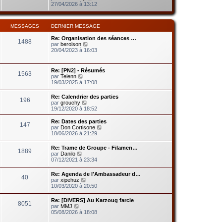
d
g
o
27/04/2026 à 13:12
m
e
e
i
e
r
r
s
n
l
s
i
MESSAGES
DERNIER MESSAGE
e
a
e
d
g
r
Re: Organisation des séances …
e
e
1488
m
V
par
berolson
r
e
o
20/04/2023 à 16:03
n
s
i
i
s
r
e
a
l
r
Re: [PN2] - Résumés
g
1563
e
m
V
par
Telenn
e
d
e
o
19/03/2025 à 17:08
e
s
i
r
s
r
Re: Calendrier des parties
n
a
196
l
V
par
grouchy
i
g
e
o
19/12/2020 à 18:52
e
e
d
i
r
e
r
m
Re: Dates des parties
r
147
l
e
V
par
Don Cortisone
n
e
s
o
18/06/2026 à 21:29
i
d
s
i
e
e
a
r
r
Re: Trame de Groupe - Filamen…
r
1889
g
l
V
m
par
Danilo
n
e
e
o
e
07/12/2021 à 23:34
i
d
i
s
e
e
r
s
r
Re: Agenda de l'Ambassadeur d…
r
40
l
a
V
m
par
xipehuz
n
e
g
o
e
10/03/2020 à 20:50
i
d
e
i
s
e
e
r
s
r
Re: [DIVERS] Au Karzoug farcie
r
8051
l
a
m
V
par
MMJ
n
e
g
e
o
05/08/2026 à 18:08
i
d
e
s
i
e
e
s