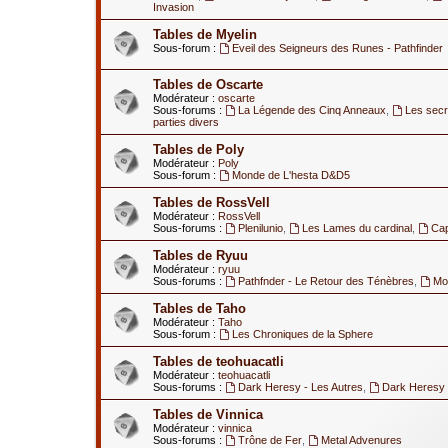
Invasion
Tables de Myelin
Sous-forum :
Eveil des Seigneurs des Runes - Pathfinder
Tables de Oscarte
Modérateur :
oscarte
Sous-forums :
La Légende des Cinq Anneaux
,
Les secr
parties divers
Tables de Poly
Modérateur :
Poly
Sous-forum :
Monde de L'hesta D&D5
Tables de RossVell
Modérateur :
RossVell
Sous-forums :
Plenilunio
,
Les Lames du cardinal
,
Ca
Tables de Ryuu
Modérateur :
ryuu
Sous-forums :
Pathfnder - Le Retour des Ténèbres
,
Mod
Tables de Taho
Modérateur :
Taho
Sous-forum :
Les Chroniques de la Sphere
Tables de teohuacatli
Modérateur :
teohuacatli
Sous-forums :
Dark Heresy - Les Autres
,
Dark Heresy 
Tables de Vinnica
Modérateur :
vinnica
Sous-forums :
Trône de Fer
,
Metal Advenures