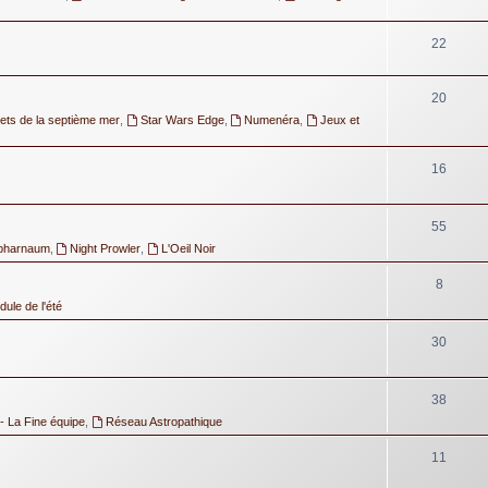
22
20
ets de la septième mer
,
Star Wars Edge
,
Numenéra
,
Jeux et
16
55
pharnaum
,
Night Prowler
,
L'Oeil Noir
8
ule de l'été
30
38
- La Fine équipe
,
Réseau Astropathique
11