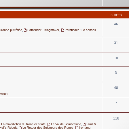
SUJETS
46
uronne putréfiée
,
Pathfinder - Kingmaker
,
Pathfinder : Le conseil
31
10
5
40
owrun
7
118
La malédiction du trône écarlate
,
Le Val de Sombrelune
,
Skull &
Hell's Rebels
,
Le Retour des Seigneurs des Runes
,
Ironfang