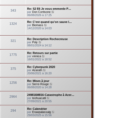
r
r
r
a
l
m
n
g
e
e
Re: S2 E6 Je vous emmerde P…
i
e
343
d
s
V
par
Don Cortisone
e
e
s
o
06/08/2026 à 17:25
r
r
a
i
m
n
g
r
e
Re: C'est quand qu'on sauve l…
i
1324
e
l
s
V
par
Biomass
e
e
s
o
14/12/2020 à 14:03
r
d
a
i
m
e
g
r
e
r
e
l
s
Re: Description Rochecreuse
n
321
e
V
s
par
Poly
i
d
o
a
08/01/2024 à 14:12
e
e
i
g
r
r
r
e
m
Re: Retours sur partie
n
1775
l
V
e
par
vinnica
i
e
o
s
16/01/2022 à 18:52
e
d
i
s
r
e
r
a
m
Re: Cyberpunk 2020
r
375
l
g
e
V
par
Azarath
n
e
e
s
o
20/06/2021 à 16:20
i
d
s
i
e
e
a
r
r
Re: Mises à jour
r
g
1256
l
m
V
par
Serre-Rouge
n
e
e
e
o
06/08/2020 à 14:28
i
d
s
i
e
e
s
r
r
249816M816-Catastrophe à Azer…
r
a
2964
l
m
V
par
teohuacatli
n
g
e
e
o
27/09/2021 à 20:55
i
e
d
s
i
e
e
s
r
r
Re: Calendrier
r
a
294
l
m
V
par
Erawpalassalg
n
g
e
e
o
29/03/2025 à 15:56
i
e
d
s
i