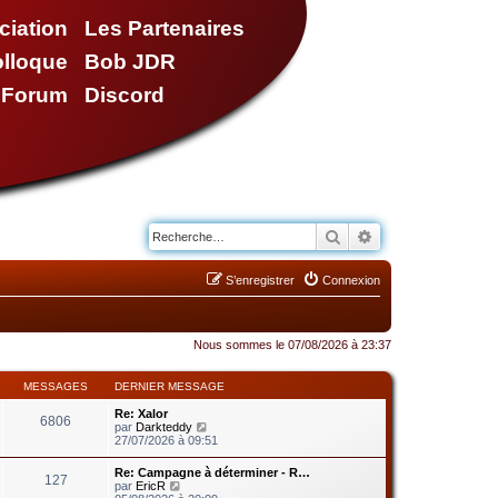
ciation
Les Partenaires
olloque
Bob JDR
e Forum
Discord
Rechercher
Recherche avancé
S’enregistrer
Connexion
Nous sommes le 07/08/2026 à 23:37
MESSAGES
DERNIER MESSAGE
Re: Xalor
6806
V
par
Darkteddy
o
27/07/2026 à 09:51
i
r
Re: Campagne à déterminer - R…
127
l
V
par
EricR
e
o