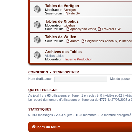
Tables de Vortigen
Modérateur :
Vortigen
Sous-forum :
Fate SF
Tables de Xipehuz
Modérateur :
xipehuz
Sous-forums :
Apocalypse World
,
Traveller UW
Tables de Wulfen
Sous-forums :
Ambre
,
Seigneur des Anneaux, la menac
Archives des Tables
Vieilles tables
Modérateur :
Taverne Production
CONNEXION
•
S’ENREGISTRER
Nom d’utilisateur :
Mot de passe :
QUI EST EN LIGNE
Au total il y a
63
utilisateurs en ligne : 1 enregistré, 0 invisible et 62 invi
Le record du nombre d’utilisateurs en ligne est de
4779
, le 27/07/2026 à 
STATISTIQUES
61913
messages •
2993
sujets •
1103
membres • Le membre enregistré l
Index du forum