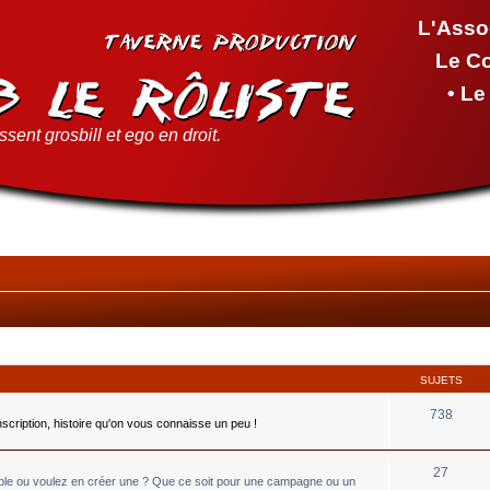
L'Asso
Le C
• L
sent grosbill et ego en droit.
SUJETS
738
inscription, histoire qu'on vous connaisse un peu !
27
able ou voulez en créer une ? Que ce soit pour une campagne ou un