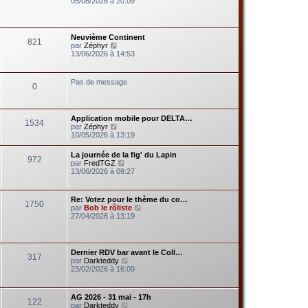
05/08/2026 à 20:09
d
i
e
r
r
l
n
e
Neuvième Continent
i
821
d
V
par
Zéphyr
e
e
o
13/06/2026 à 14:53
r
r
i
m
n
r
e
i
l
s
Pas de message
e
0
e
s
r
d
a
m
e
g
e
r
e
s
Application mobile pour DELTA…
n
1534
s
V
par
Zéphyr
i
a
o
10/05/2026 à 13:19
e
g
i
r
e
r
m
La journée de la fig' du Lapin
972
l
e
V
par
FredTGZ
e
s
o
13/06/2026 à 09:27
d
s
i
e
a
r
r
g
l
Re: Votez pour le thème du co…
n
e
1750
e
V
par
Bob le rôliste
i
d
o
27/04/2026 à 13:19
e
e
i
r
r
r
m
n
l
e
i
e
s
Dernier RDV bar avant le Coll…
e
317
d
s
V
par
Darkteddy
r
e
a
o
23/02/2026 à 16:09
m
r
g
i
e
n
e
r
s
i
l
s
AG 2026 - 31 mai - 17h
e
122
e
a
V
par
Darkteddy
r