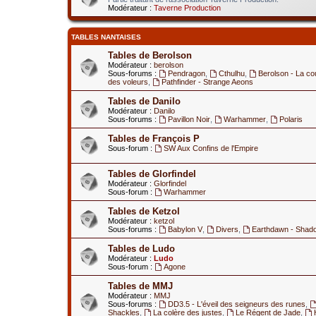
Modérateur :
Taverne Production
TABLES NANTAISES
Tables de Berolson
Modérateur :
berolson
Sous-forums :
Pendragon
,
Cthulhu
,
Berolson - La co
des voleurs
,
Pathfinder - Strange Aeons
Tables de Danilo
Modérateur :
Danilo
Sous-forums :
Pavillon Noir
,
Warhammer
,
Polaris
Tables de François P
Sous-forum :
SW Aux Confins de l'Empire
Tables de Glorfindel
Modérateur :
Glorfindel
Sous-forum :
Warhammer
Tables de Ketzol
Modérateur :
ketzol
Sous-forums :
Babylon V
,
Divers
,
Earthdawn - Shad
Tables de Ludo
Modérateur :
Ludo
Sous-forum :
Agone
Tables de MMJ
Modérateur :
MMJ
Sous-forums :
DD3.5 - L'éveil des seigneurs des runes
,
Shackles
,
La colère des justes
,
Le Régent de Jade
,