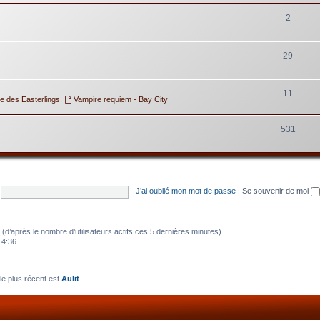
2
29
11
e des Easterlings
,
Vampire requiem - Bay City
531
J’ai oublié mon mot de passe
|
Se souvenir de moi
tés (d’après le nombre d’utilisateurs actifs ces 5 dernières minutes)
14:36
e plus récent est
Aulit
.