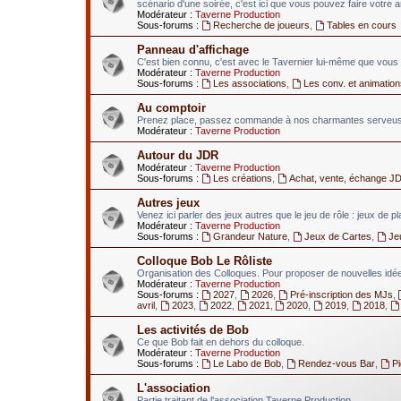
scénario d'une soirée, c'est ici que vous pouvez faire votre 
Modérateur :
Taverne Production
Sous-forums :
Recherche de joueurs
,
Tables en cours
Panneau d'affichage
C'est bien connu, c'est avec le Tavernier lui-même que vous 
Modérateur :
Taverne Production
Sous-forums :
Les associations
,
Les conv. et animation
Au comptoir
Prenez place, passez commande à nos charmantes serveuses
Modérateur :
Taverne Production
Autour du JDR
Modérateur :
Taverne Production
Sous-forums :
Les créations
,
Achat, vente, échange J
Autres jeux
Venez ici parler des jeux autres que le jeu de rôle : jeux de p
Modérateur :
Taverne Production
Sous-forums :
Grandeur Nature
,
Jeux de Cartes
,
Je
Colloque Bob Le Rôliste
Organisation des Colloques. Pour proposer de nouvelles idées
Modérateur :
Taverne Production
Sous-forums :
2027
,
2026
,
Pré-inscription des MJs
,
avril
,
2023
,
2022
,
2021
,
2020
,
2019
,
2018
,
Les activités de Bob
Ce que Bob fait en dehors du colloque.
Modérateur :
Taverne Production
Sous-forums :
Le Labo de Bob
,
Rendez-vous Bar
,
P
L'association
Partie traitant de l'association Taverne Production.