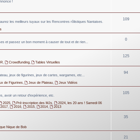
annonce !
109
aurez les meilleurs tuyaux sur les Rencontres rôlistiques Nantaises.
s
0
 et passez un bon moment à causer de tout et de rien...
125
DR
,
Crowdfunding
,
Tables Virtuelles
94
lateau, jeux de figurines, jeux de cartes, wargames, etc...
ux de Figurines
,
Jeux de Plateau
,
Jeux Vidéos
105
, avoir un retour d'expérience, etc.
2025
,
Pré-inscription des MJs
,
2024, les 20 ans ! Samedi 06
2017
,
2016
,
2015
,
2014
,
2013
35
ique Nique de Bob
21