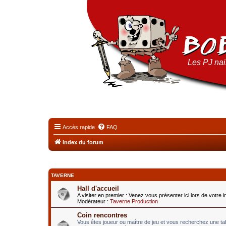
Les PJ nais
Accès rapide
FAQ
Index du forum
TAVERNE
Hall d'accueil
A visiter en premier : Venez vous présenter ici lors de votre 
Modérateur :
Taverne Production
Coin rencontres
Vous êtes joueur ou maître de jeu et vous recherchez une t