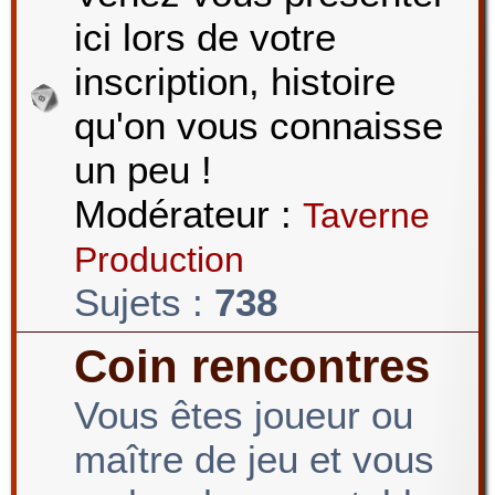
ici lors de votre
r
inscription, histoire
qu'on vous connaisse
c
un peu !
Modérateur :
Taverne
h
Production
Sujets :
738
e
Coin rencontres
Vous êtes joueur ou
r
maître de jeu et vous