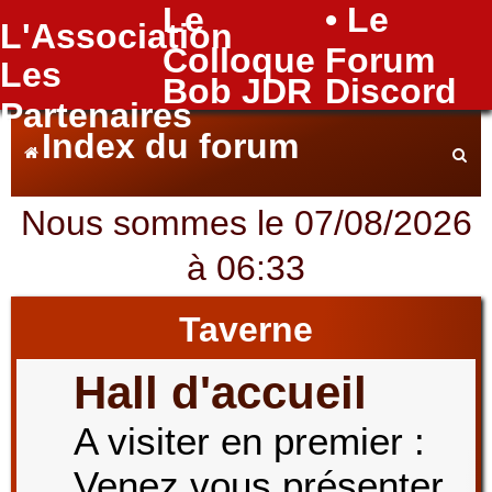
Le
• Le
L'Association
FAQ
Colloque
Forum
Les
Bob JDR
Discord
Partenaires
Index du forum
Nous sommes le 07/08/2026
e
à 06:33
c
Taverne
Hall d'accueil
h
A visiter en premier :
Venez vous présenter
e