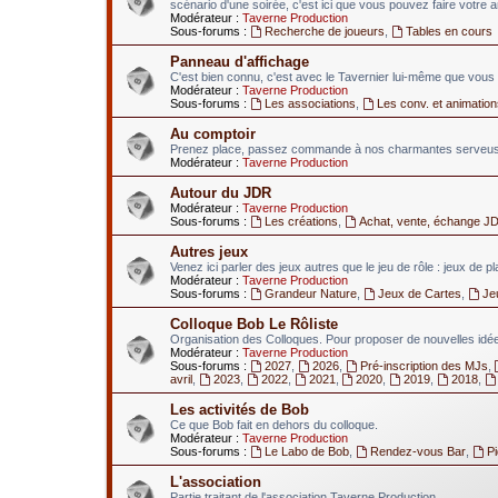
scénario d'une soirée, c'est ici que vous pouvez faire votre 
Modérateur :
Taverne Production
Sous-forums :
Recherche de joueurs
,
Tables en cours
Panneau d'affichage
C'est bien connu, c'est avec le Tavernier lui-même que vous 
Modérateur :
Taverne Production
Sous-forums :
Les associations
,
Les conv. et animation
Au comptoir
Prenez place, passez commande à nos charmantes serveuses
Modérateur :
Taverne Production
Autour du JDR
Modérateur :
Taverne Production
Sous-forums :
Les créations
,
Achat, vente, échange J
Autres jeux
Venez ici parler des jeux autres que le jeu de rôle : jeux de p
Modérateur :
Taverne Production
Sous-forums :
Grandeur Nature
,
Jeux de Cartes
,
Je
Colloque Bob Le Rôliste
Organisation des Colloques. Pour proposer de nouvelles idées
Modérateur :
Taverne Production
Sous-forums :
2027
,
2026
,
Pré-inscription des MJs
,
avril
,
2023
,
2022
,
2021
,
2020
,
2019
,
2018
,
Les activités de Bob
Ce que Bob fait en dehors du colloque.
Modérateur :
Taverne Production
Sous-forums :
Le Labo de Bob
,
Rendez-vous Bar
,
P
L'association
Partie traitant de l'association Taverne Production.