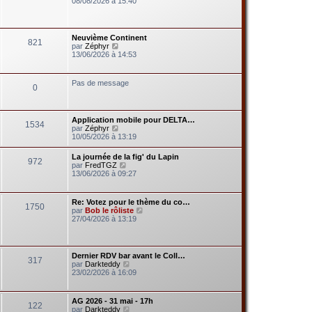
08/08/2026 à 15:40
d
i
e
r
r
l
n
e
Neuvième Continent
i
821
d
V
par
Zéphyr
e
e
o
13/06/2026 à 14:53
r
r
i
m
n
r
e
i
l
s
Pas de message
e
0
e
s
r
d
a
m
e
g
e
r
e
s
Application mobile pour DELTA…
n
1534
s
V
par
Zéphyr
i
a
o
10/05/2026 à 13:19
e
g
i
r
e
r
m
La journée de la fig' du Lapin
972
l
e
V
par
FredTGZ
e
s
o
13/06/2026 à 09:27
d
s
i
e
a
r
r
g
l
Re: Votez pour le thème du co…
n
e
1750
e
V
par
Bob le rôliste
i
d
o
27/04/2026 à 13:19
e
e
i
r
r
r
m
n
l
e
i
e
s
Dernier RDV bar avant le Coll…
e
317
d
s
V
par
Darkteddy
r
e
a
o
23/02/2026 à 16:09
m
r
g
i
e
n
e
r
s
i
l
s
AG 2026 - 31 mai - 17h
e
122
e
a
V
par
Darkteddy
r