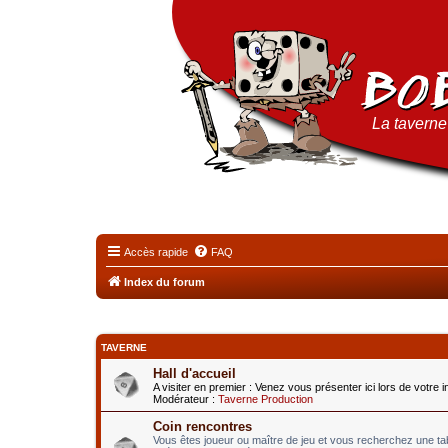
La taverne 
Accès rapide
FAQ
Index du forum
TAVERNE
Hall d'accueil
A visiter en premier : Venez vous présenter ici lors de votre 
Modérateur :
Taverne Production
Coin rencontres
Vous êtes joueur ou maître de jeu et vous recherchez une t