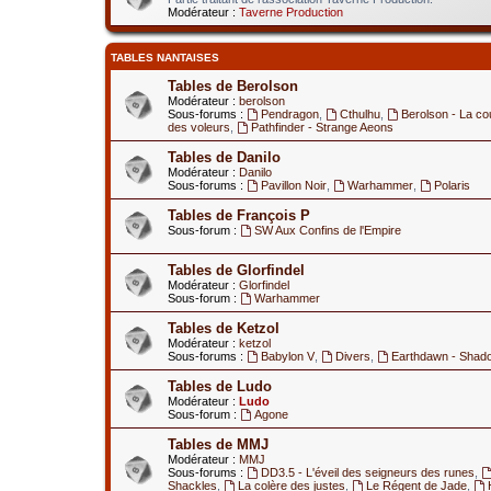
Modérateur :
Taverne Production
TABLES NANTAISES
Tables de Berolson
Modérateur :
berolson
Sous-forums :
Pendragon
,
Cthulhu
,
Berolson - La co
des voleurs
,
Pathfinder - Strange Aeons
Tables de Danilo
Modérateur :
Danilo
Sous-forums :
Pavillon Noir
,
Warhammer
,
Polaris
Tables de François P
Sous-forum :
SW Aux Confins de l'Empire
Tables de Glorfindel
Modérateur :
Glorfindel
Sous-forum :
Warhammer
Tables de Ketzol
Modérateur :
ketzol
Sous-forums :
Babylon V
,
Divers
,
Earthdawn - Shad
Tables de Ludo
Modérateur :
Ludo
Sous-forum :
Agone
Tables de MMJ
Modérateur :
MMJ
Sous-forums :
DD3.5 - L'éveil des seigneurs des runes
,
Shackles
,
La colère des justes
,
Le Régent de Jade
,