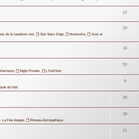
22
20
ets de la septième mer
,
Star Wars Edge
,
Numenéra
,
Jeux et
16
55
pharnaum
,
Night Prowler
,
L'Oeil Noir
8
ule de l'été
30
38
- La Fine équipe
,
Réseau Astropathique
11