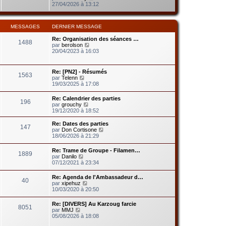
d
g
o
27/04/2026 à 13:12
m
e
e
i
e
r
r
s
n
l
s
i
MESSAGES
DERNIER MESSAGE
e
a
e
d
g
r
Re: Organisation des séances …
e
e
1488
m
V
par
berolson
r
e
o
20/04/2023 à 16:03
n
s
i
i
s
r
e
a
l
r
Re: [PN2] - Résumés
g
1563
e
m
V
par
Telenn
e
d
e
o
19/03/2025 à 17:08
e
s
i
r
s
r
Re: Calendrier des parties
n
a
196
l
V
par
grouchy
i
g
e
o
19/12/2020 à 18:52
e
e
d
i
r
e
r
m
Re: Dates des parties
r
147
l
e
V
par
Don Cortisone
n
e
s
o
18/06/2026 à 21:29
i
d
s
i
e
e
a
r
r
Re: Trame de Groupe - Filamen…
r
1889
g
l
V
m
par
Danilo
n
e
e
o
e
07/12/2021 à 23:34
i
d
i
s
e
e
r
s
r
Re: Agenda de l'Ambassadeur d…
r
40
l
a
V
m
par
xipehuz
n
e
g
o
e
10/03/2020 à 20:50
i
d
e
i
s
e
e
r
s
r
Re: [DIVERS] Au Karzoug farcie
r
8051
l
a
m
V
par
MMJ
n
e
g
e
o
05/08/2026 à 18:08
i
d
e
s
i
e
e
s