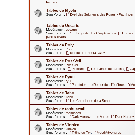
Invasion
Tables de Myelin
Sous-forum :
Eveil des Seigneurs des Runes - Pathfinder
Tables de Oscarte
Modérateur :
oscarte
Sous-forums :
La Légende des Cinq Anneaux
,
Les secr
parties divers
Tables de Poly
Modérateur :
Poly
Sous-forum :
Monde de L'hesta D&D5
Tables de RossVell
Modérateur :
RossVell
Sous-forums :
Plenilunio
,
Les Lames du cardinal
,
Ca
Tables de Ryuu
Modérateur :
ryuu
Sous-forums :
Pathfnder - Le Retour des Ténèbres
,
Mod
Tables de Taho
Modérateur :
Taho
Sous-forum :
Les Chroniques de la Sphere
Tables de teohuacatli
Modérateur :
teohuacatli
Sous-forums :
Dark Heresy - Les Autres
,
Dark Heresy 
Tables de Vinnica
Modérateur :
vinnica
Sous-forums :
Trône de Fer
,
Metal Advenures