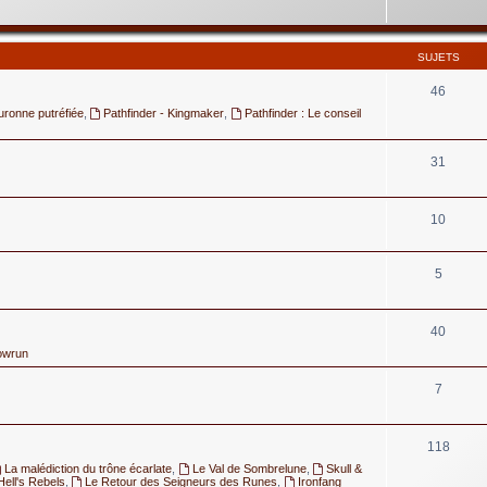
SUJETS
46
uronne putréfiée
,
Pathfinder - Kingmaker
,
Pathfinder : Le conseil
31
10
5
40
owrun
7
118
La malédiction du trône écarlate
,
Le Val de Sombrelune
,
Skull &
Hell's Rebels
,
Le Retour des Seigneurs des Runes
,
Ironfang