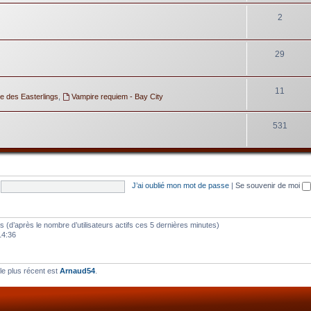
2
29
11
e des Easterlings
,
Vampire requiem - Bay City
531
J’ai oublié mon mot de passe
|
Se souvenir de moi
ités (d’après le nombre d’utilisateurs actifs ces 5 dernières minutes)
14:36
e plus récent est
Arnaud54
.