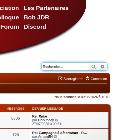
ciation
Les Partenaires
olloque
Bob JDR
e Forum
Discord
Rechercher
Recherche avancé
S’enregistrer
Connexion
Nous sommes le 09/08/2026 à 10:01
MESSAGES
DERNIER MESSAGE
Re: Xalor
6806
V
par
Darkteddy
o
27/07/2026 à 09:51
i
r
Re: Campagne à déterminer - R…
128
l
V
par
Arnaud54
e
o