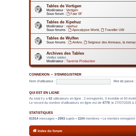
Tables de Vortigen
Modérateur :
Vortigen
Sous-forum :
Fate SF
Tables de Xipehuz
Modérateur :
xipehuz
Sous-forums :
Apocalypse World
,
Traveller UW
Tables de Wulfen
Sous-forums :
Ambre
,
Seigneur des Anneaux, la menac
Archives des Tables
Vieilles tables
Modérateur :
Taverne Production
CONNEXION
•
S’ENREGISTRER
Nom d’utilisateur :
Mot de passe :
QUI EST EN LIGNE
Au total il y a
62
utilisateurs en ligne : 2 enregistrés, 0 invisible et 60 inv
Le record du nombre d’utilisateurs en ligne est de
4779
, le 27/07/2026 à 
STATISTIQUES
61914
messages •
2993
sujets •
1104
membres • Le membre enregistré l
Index du forum