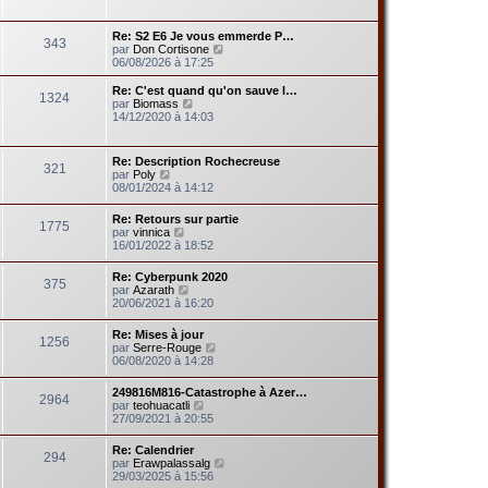
r
r
r
a
l
m
n
g
e
e
Re: S2 E6 Je vous emmerde P…
i
e
343
d
s
V
par
Don Cortisone
e
e
s
o
06/08/2026 à 17:25
r
r
a
i
m
n
g
r
e
Re: C'est quand qu'on sauve l…
i
1324
e
l
s
V
par
Biomass
e
e
s
o
14/12/2020 à 14:03
r
d
a
i
m
e
g
r
e
r
e
l
s
Re: Description Rochecreuse
n
321
e
V
s
par
Poly
i
d
o
a
08/01/2024 à 14:12
e
e
i
g
r
r
r
e
m
Re: Retours sur partie
n
1775
l
V
e
par
vinnica
i
e
o
s
16/01/2022 à 18:52
e
d
i
s
r
e
r
a
m
Re: Cyberpunk 2020
r
375
l
g
e
V
par
Azarath
n
e
e
s
o
20/06/2021 à 16:20
i
d
s
i
e
e
a
r
r
Re: Mises à jour
r
g
1256
l
m
V
par
Serre-Rouge
n
e
e
e
o
06/08/2020 à 14:28
i
d
s
i
e
e
s
r
r
249816M816-Catastrophe à Azer…
r
a
2964
l
m
V
par
teohuacatli
n
g
e
e
o
27/09/2021 à 20:55
i
e
d
s
i
e
e
s
r
r
Re: Calendrier
r
a
294
l
m
V
par
Erawpalassalg
n
g
e
e
o
29/03/2025 à 15:56
i
e
d
s
i