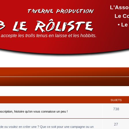
L'Asso
Le C
• L
accepte les trolls tenus en laisse et les hobbits.
SUJETS
738
inscription, histoire qu'on vous connaisse un peu !
27
able ou voulez en créer une ? Que ce soit pour une campagne ou un