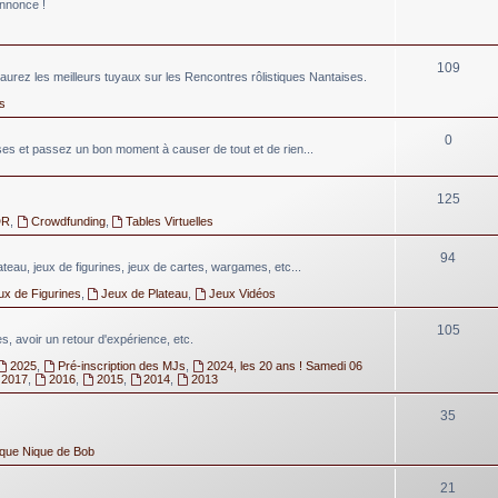
annonce !
109
aurez les meilleurs tuyaux sur les Rencontres rôlistiques Nantaises.
s
0
 et passez un bon moment à causer de tout et de rien...
125
DR
,
Crowdfunding
,
Tables Virtuelles
94
lateau, jeux de figurines, jeux de cartes, wargames, etc...
ux de Figurines
,
Jeux de Plateau
,
Jeux Vidéos
105
, avoir un retour d'expérience, etc.
2025
,
Pré-inscription des MJs
,
2024, les 20 ans ! Samedi 06
2017
,
2016
,
2015
,
2014
,
2013
35
ique Nique de Bob
21