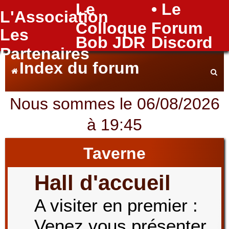
Le
• Le
L'Association
FAQ
Colloque
Forum
Les
Bob JDR
Discord
Partenaires
Index du forum
Nous sommes le 06/08/2026
e
à 19:45
c
Taverne
Hall d'accueil
h
A visiter en premier :
Venez vous présenter
e