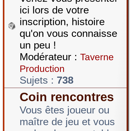
ici lors de votre
r
inscription, histoire
qu'on vous connaisse
c
un peu !
Modérateur :
Taverne
h
Production
Sujets :
738
e
Coin rencontres
Vous êtes joueur ou
r
maître de jeu et vous