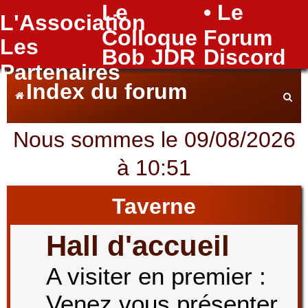
Le
• Le
L'Association
FAQ
Colloque
Forum
Les
Bob JDR
Discord
Partenaires
Index du forum
Nous sommes le 09/08/2026
e
à 10:51
c
Taverne
Hall d'accueil
h
A visiter en premier :
Venez vous présenter
e