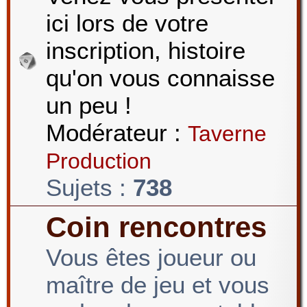
ici lors de votre
r
inscription, histoire
qu'on vous connaisse
c
un peu !
Modérateur :
Taverne
h
Production
Sujets :
738
e
Coin rencontres
Vous êtes joueur ou
r
maître de jeu et vous