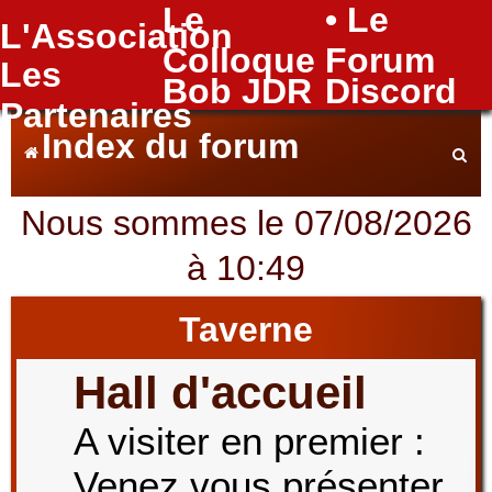
Le
• Le
L'Association
FAQ
Colloque
Forum
Les
Bob JDR
Discord
Partenaires
Index du forum
Nous sommes le 07/08/2026
e
à 10:49
c
Taverne
Hall d'accueil
h
A visiter en premier :
Venez vous présenter
e