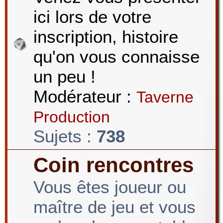
ici lors de votre
r
inscription, histoire
qu'on vous connaisse
c
un peu !
Modérateur :
Taverne
h
Production
Sujets :
738
e
Coin rencontres
Vous êtes joueur ou
r
maître de jeu et vous