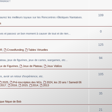
annonce !
109
aurez les meilleurs tuyaux sur les Rencontres rôlistiques Nantaises.
s
0
 et passez un bon moment à causer de tout et de rien...
125
DR
,
Crowdfunding
,
Tables Virtuelles
94
lateau, jeux de figurines, jeux de cartes, wargames, etc...
ux de Figurines
,
Jeux de Plateau
,
Jeux Vidéos
105
, avoir un retour d'expérience, etc.
2025
,
Pré-inscription des MJs
,
2024, les 20 ans ! Samedi 06
2017
,
2016
,
2015
,
2014
,
2013
35
ique Nique de Bob
21