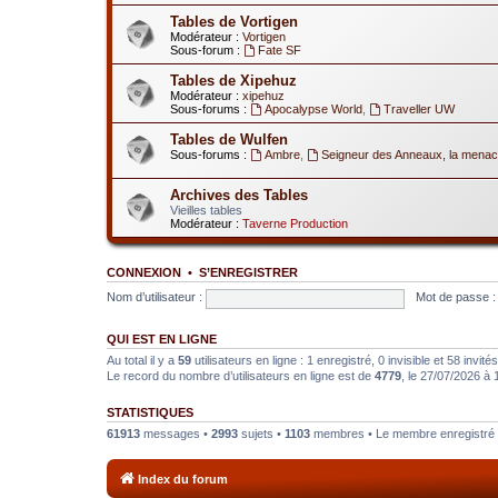
Tables de Vortigen
Modérateur :
Vortigen
Sous-forum :
Fate SF
Tables de Xipehuz
Modérateur :
xipehuz
Sous-forums :
Apocalypse World
,
Traveller UW
Tables de Wulfen
Sous-forums :
Ambre
,
Seigneur des Anneaux, la menac
Archives des Tables
Vieilles tables
Modérateur :
Taverne Production
CONNEXION
•
S’ENREGISTRER
Nom d’utilisateur :
Mot de passe :
QUI EST EN LIGNE
Au total il y a
59
utilisateurs en ligne : 1 enregistré, 0 invisible et 58 invi
Le record du nombre d’utilisateurs en ligne est de
4779
, le 27/07/2026 à 
STATISTIQUES
61913
messages •
2993
sujets •
1103
membres • Le membre enregistré l
Index du forum