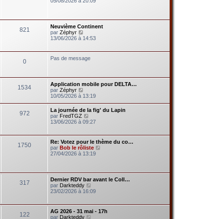
05/08/2026 à 20:09
d
i
e
r
r
l
n
e
Neuvième Continent
i
821
d
V
par
Zéphyr
e
e
o
13/06/2026 à 14:53
r
r
i
m
n
r
e
i
l
s
Pas de message
e
0
e
s
r
d
a
m
e
g
e
r
e
s
Application mobile pour DELTA…
n
1534
s
V
par
Zéphyr
i
a
o
10/05/2026 à 13:19
e
g
i
r
e
r
m
La journée de la fig' du Lapin
972
l
e
V
par
FredTGZ
e
s
o
13/06/2026 à 09:27
d
s
i
e
a
r
r
g
l
Re: Votez pour le thème du co…
n
e
1750
e
V
par
Bob le rôliste
i
d
o
27/04/2026 à 13:19
e
e
i
r
r
r
m
n
l
e
i
e
s
Dernier RDV bar avant le Coll…
e
317
d
s
V
par
Darkteddy
r
e
a
o
23/02/2026 à 16:09
m
r
g
i
e
n
e
r
s
i
l
s
AG 2026 - 31 mai - 17h
e
122
e
a
V
par
Darkteddy
r