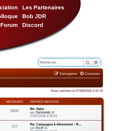
ciation
Les Partenaires
olloque
Bob JDR
e Forum
Discord
Rechercher
Recherche avancé
S’enregistrer
Connexion
Nous sommes le 07/08/2026 à 05:16
MESSAGES
DERNIER MESSAGE
Re: Xalor
6806
V
par
Darkteddy
o
27/07/2026 à 09:51
i
r
Re: Campagne à déterminer - R…
127
l
V
par
EricR
e
o