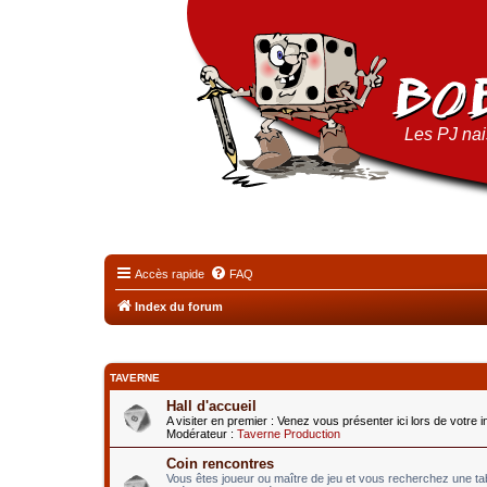
Les PJ nais
Accès rapide
FAQ
Index du forum
TAVERNE
Hall d'accueil
A visiter en premier : Venez vous présenter ici lors de votre 
Modérateur :
Taverne Production
Coin rencontres
Vous êtes joueur ou maître de jeu et vous recherchez une t