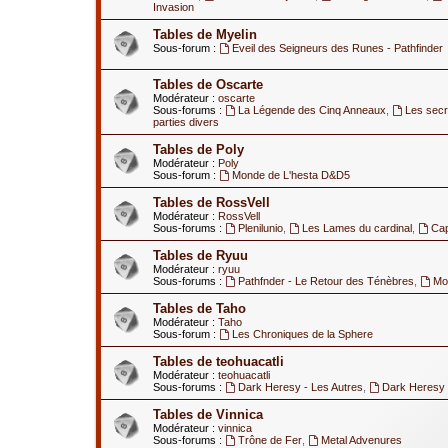
Invasion
Tables de Myelin
Sous-forum :
Eveil des Seigneurs des Runes - Pathfinder
Tables de Oscarte
Modérateur :
oscarte
Sous-forums :
La Légende des Cinq Anneaux
,
Les secr
parties divers
Tables de Poly
Modérateur :
Poly
Sous-forum :
Monde de L'hesta D&D5
Tables de RossVell
Modérateur :
RossVell
Sous-forums :
Plenilunio
,
Les Lames du cardinal
,
Ca
Tables de Ryuu
Modérateur :
ryuu
Sous-forums :
Pathfnder - Le Retour des Ténèbres
,
Mod
Tables de Taho
Modérateur :
Taho
Sous-forum :
Les Chroniques de la Sphere
Tables de teohuacatli
Modérateur :
teohuacatli
Sous-forums :
Dark Heresy - Les Autres
,
Dark Heresy 
Tables de Vinnica
Modérateur :
vinnica
Sous-forums :
Trône de Fer
,
Metal Advenures