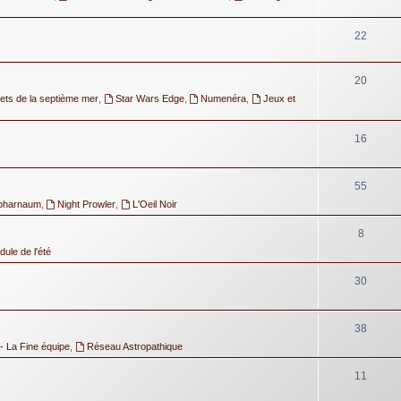
22
20
ets de la septième mer
,
Star Wars Edge
,
Numenéra
,
Jeux et
16
55
pharnaum
,
Night Prowler
,
L'Oeil Noir
8
ule de l'été
30
38
- La Fine équipe
,
Réseau Astropathique
11