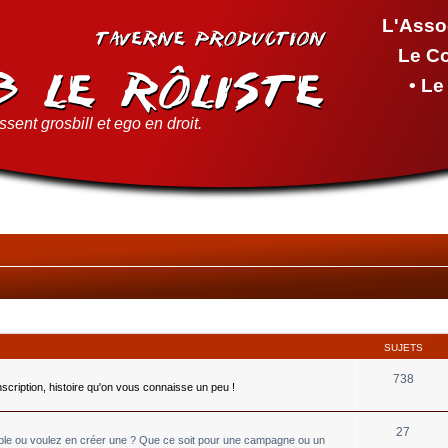
L'Asso
Le C
• L
sent grosbill et ego en droit.
SUJETS
738
inscription, histoire qu'on vous connaisse un peu !
27
able ou voulez en créer une ? Que ce soit pour une campagne ou un