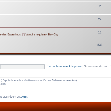
2
29
11
e des Easterlings
,
Vampire requiem - Bay City
531
J’ai oublié mon mot de passe
|
Se souvenir de moi
tés (d’après le nombre d’utilisateurs actifs ces 5 dernières minutes)
14:36
e plus récent est
Aulit
.