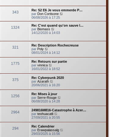
r
r
r
a
l
m
n
g
e
e
Re: S2 E6 Je vous emmerde P…
i
e
343
d
s
V
par
Don Cortisone
e
e
s
o
06/08/2026 à 17:25
r
r
a
i
m
n
g
r
e
Re: C'est quand qu'on sauve l…
i
1324
e
l
s
V
par
Biomass
e
e
s
o
14/12/2020 à 14:03
r
d
a
i
m
e
g
r
e
r
e
l
s
Re: Description Rochecreuse
n
321
e
V
s
par
Poly
i
d
o
a
08/01/2024 à 14:12
e
e
i
g
r
r
r
e
m
Re: Retours sur partie
n
1775
l
V
e
par
vinnica
i
e
o
s
16/01/2022 à 18:52
e
d
i
s
r
e
r
a
m
Re: Cyberpunk 2020
r
375
l
g
e
V
par
Azarath
n
e
e
s
o
20/06/2021 à 16:20
i
d
s
i
e
e
a
r
r
Re: Mises à jour
r
g
1256
l
m
V
par
Serre-Rouge
n
e
e
e
o
06/08/2020 à 14:28
i
d
s
i
e
e
s
r
r
249816M816-Catastrophe à Azer…
r
a
2964
l
m
V
par
teohuacatli
n
g
e
e
o
27/09/2021 à 20:55
i
e
d
s
i
e
e
s
r
r
Re: Calendrier
r
a
294
l
m
V
par
Erawpalassalg
n
g
e
e
o
29/03/2025 à 15:56
i
e
d
s
i