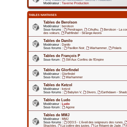
Modérateur :
Taverne Production
TABLES NANTAISES
Tables de Berolson
Modérateur :
berolson
Sous-forums :
Pendragon
,
Cthulhu
,
Berolson - La co
des voleurs
,
Pathfinder - Strange Aeons
Tables de Danilo
Modérateur :
Danilo
Sous-forums :
Pavillon Noir
,
Warhammer
,
Polaris
Tables de François P
Sous-forum :
SW Aux Confins de l'Empire
Tables de Glorfindel
Modérateur :
Glorfindel
Sous-forum :
Warhammer
Tables de Ketzol
Modérateur :
ketzol
Sous-forums :
Babylon V
,
Divers
,
Earthdawn - Shad
Tables de Ludo
Modérateur :
Ludo
Sous-forum :
Agone
Tables de MMJ
Modérateur :
MMJ
Sous-forums :
DD3.5 - L'éveil des seigneurs des runes
,
Shackles
,
La colère des justes
,
Le Régent de Jade
,