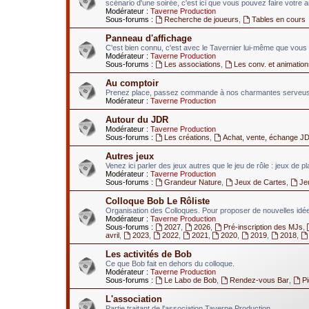
scénario d'une soirée, c'est ici que vous pouvez faire votre 
Modérateur :
Taverne Production
Sous-forums :
Recherche de joueurs
,
Tables en cours
Panneau d'affichage
C'est bien connu, c'est avec le Tavernier lui-même que vous 
Modérateur :
Taverne Production
Sous-forums :
Les associations
,
Les conv. et animation
Au comptoir
Prenez place, passez commande à nos charmantes serveuses
Modérateur :
Taverne Production
Autour du JDR
Modérateur :
Taverne Production
Sous-forums :
Les créations
,
Achat, vente, échange J
Autres jeux
Venez ici parler des jeux autres que le jeu de rôle : jeux de p
Modérateur :
Taverne Production
Sous-forums :
Grandeur Nature
,
Jeux de Cartes
,
Je
Colloque Bob Le Rôliste
Organisation des Colloques. Pour proposer de nouvelles idées
Modérateur :
Taverne Production
Sous-forums :
2027
,
2026
,
Pré-inscription des MJs
,
avril
,
2023
,
2022
,
2021
,
2020
,
2019
,
2018
,
Les activités de Bob
Ce que Bob fait en dehors du colloque.
Modérateur :
Taverne Production
Sous-forums :
Le Labo de Bob
,
Rendez-vous Bar
,
P
L'association
Partie traitant de l'association Taverne Production.