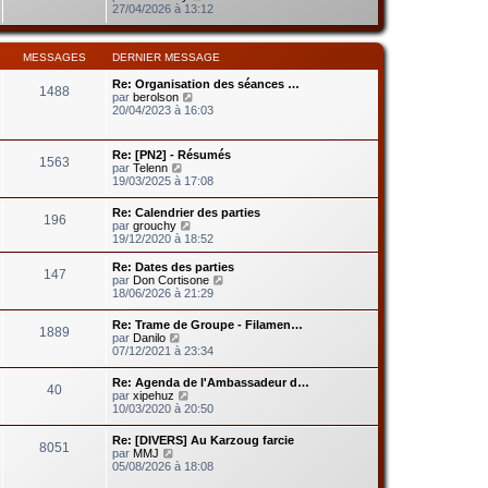
d
g
o
27/04/2026 à 13:12
m
e
e
i
e
r
r
s
n
l
s
i
MESSAGES
DERNIER MESSAGE
e
a
e
d
g
r
Re: Organisation des séances …
e
e
1488
m
V
par
berolson
r
e
o
20/04/2023 à 16:03
n
s
i
i
s
r
e
a
l
r
Re: [PN2] - Résumés
g
1563
e
m
V
par
Telenn
e
d
e
o
19/03/2025 à 17:08
e
s
i
r
s
r
Re: Calendrier des parties
n
a
196
l
V
par
grouchy
i
g
e
o
19/12/2020 à 18:52
e
e
d
i
r
e
r
m
Re: Dates des parties
r
147
l
e
V
par
Don Cortisone
n
e
s
o
18/06/2026 à 21:29
i
d
s
i
e
e
a
r
r
Re: Trame de Groupe - Filamen…
r
1889
g
l
V
m
par
Danilo
n
e
e
o
e
07/12/2021 à 23:34
i
d
i
s
e
e
r
s
r
Re: Agenda de l'Ambassadeur d…
r
40
l
a
V
m
par
xipehuz
n
e
g
o
e
10/03/2020 à 20:50
i
d
e
i
s
e
e
r
s
r
Re: [DIVERS] Au Karzoug farcie
r
8051
l
a
m
V
par
MMJ
n
e
g
e
o
05/08/2026 à 18:08
i
d
e
s
i
e
e
s