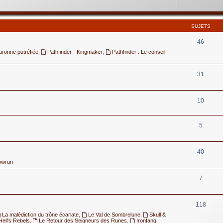
SUJETS
46
uronne putréfiée
,
Pathfinder - Kingmaker
,
Pathfinder : Le conseil
31
10
5
40
owrun
7
118
La malédiction du trône écarlate
,
Le Val de Sombrelune
,
Skull &
Hell's Rebels
,
Le Retour des Seigneurs des Runes
,
Ironfang