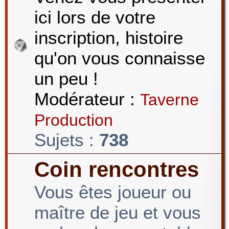
ici lors de votre
r
inscription, histoire
qu'on vous connaisse
c
un peu !
Modérateur :
Taverne
h
Production
Sujets :
738
e
Coin rencontres
Vous êtes joueur ou
r
maître de jeu et vous