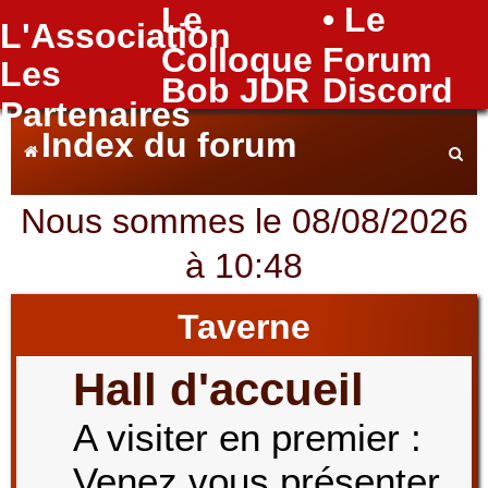
Le
• Le
L'Association
FAQ
Colloque
Forum
Les
Bob JDR
Discord
Partenaires
Index du forum
Nous sommes le 08/08/2026
e
à 10:48
c
Taverne
Hall d'accueil
h
A visiter en premier :
Venez vous présenter
e