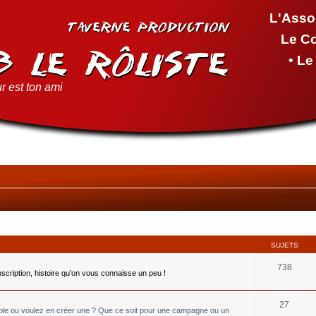
L'Asso
Le C
• L
r est ton ami
SUJETS
738
inscription, histoire qu'on vous connaisse un peu !
27
able ou voulez en créer une ? Que ce soit pour une campagne ou un