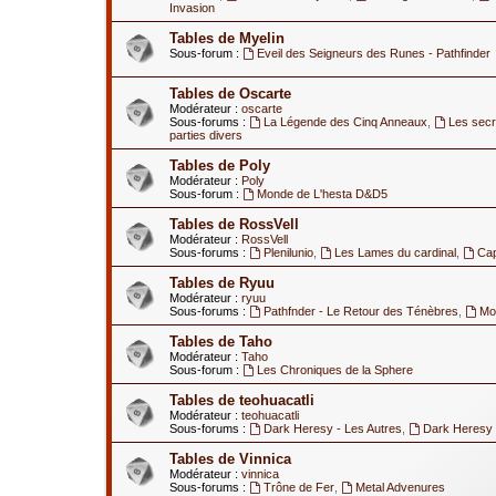
Invasion
Tables de Myelin
Sous-forum :
Eveil des Seigneurs des Runes - Pathfinder
Tables de Oscarte
Modérateur :
oscarte
Sous-forums :
La Légende des Cinq Anneaux
,
Les secr
parties divers
Tables de Poly
Modérateur :
Poly
Sous-forum :
Monde de L'hesta D&D5
Tables de RossVell
Modérateur :
RossVell
Sous-forums :
Plenilunio
,
Les Lames du cardinal
,
Ca
Tables de Ryuu
Modérateur :
ryuu
Sous-forums :
Pathfnder - Le Retour des Ténèbres
,
Mod
Tables de Taho
Modérateur :
Taho
Sous-forum :
Les Chroniques de la Sphere
Tables de teohuacatli
Modérateur :
teohuacatli
Sous-forums :
Dark Heresy - Les Autres
,
Dark Heresy 
Tables de Vinnica
Modérateur :
vinnica
Sous-forums :
Trône de Fer
,
Metal Advenures