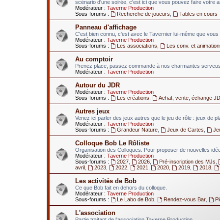
scénario d'une soirée, c'est ici que vous pouvez faire votre 
Modérateur :
Taverne Production
Sous-forums :
Recherche de joueurs
,
Tables en cours
Panneau d'affichage
C'est bien connu, c'est avec le Tavernier lui-même que vous 
Modérateur :
Taverne Production
Sous-forums :
Les associations
,
Les conv. et animation
Au comptoir
Prenez place, passez commande à nos charmantes serveuses
Modérateur :
Taverne Production
Autour du JDR
Modérateur :
Taverne Production
Sous-forums :
Les créations
,
Achat, vente, échange J
Autres jeux
Venez ici parler des jeux autres que le jeu de rôle : jeux de p
Modérateur :
Taverne Production
Sous-forums :
Grandeur Nature
,
Jeux de Cartes
,
Je
Colloque Bob Le Rôliste
Organisation des Colloques. Pour proposer de nouvelles idées
Modérateur :
Taverne Production
Sous-forums :
2027
,
2026
,
Pré-inscription des MJs
,
avril
,
2023
,
2022
,
2021
,
2020
,
2019
,
2018
,
Les activités de Bob
Ce que Bob fait en dehors du colloque.
Modérateur :
Taverne Production
Sous-forums :
Le Labo de Bob
,
Rendez-vous Bar
,
P
L'association
Partie traitant de l'association Taverne Production.