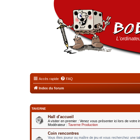
L'ordinateu
Accès rapide
FAQ
Index du forum
TAVERNE
Hall d'accueil
A visiter en premier : Venez vous présenter ici lors de votre 
Modérateur :
Taverne Production
Coin rencontres
Vous êtes joueur ou maître de jeu et vous recherchez une t