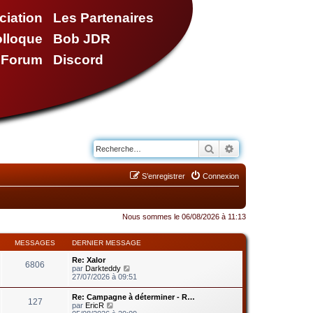
ciation
Les Partenaires
olloque
Bob JDR
e Forum
Discord
Rechercher
Recherche avancé
S’enregistrer
Connexion
Nous sommes le 06/08/2026 à 11:13
MESSAGES
DERNIER MESSAGE
Re: Xalor
6806
V
par
Darkteddy
o
27/07/2026 à 09:51
i
r
Re: Campagne à déterminer - R…
127
l
V
par
EricR
e
o