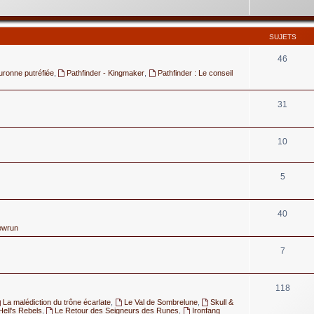
SUJETS
46
uronne putréfiée
,
Pathfinder - Kingmaker
,
Pathfinder : Le conseil
31
10
5
40
owrun
7
118
La malédiction du trône écarlate
,
Le Val de Sombrelune
,
Skull &
Hell's Rebels
,
Le Retour des Seigneurs des Runes
,
Ironfang