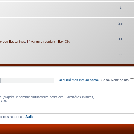
2
29
11
e des Easterlings
,
Vampire requiem - Bay City
531
J’ai oublié mon mot de passe
|
Se souvenir de moi
ités (d’après le nombre d’utilisateurs actifs ces 5 dernières minutes)
14:36
e plus récent est
Aulit
.