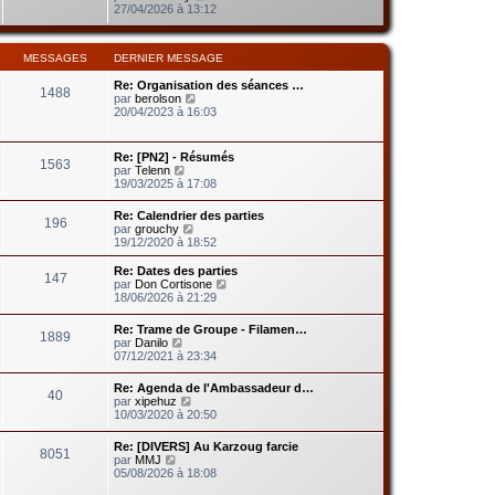
d
g
o
27/04/2026 à 13:12
m
e
e
i
e
r
r
s
n
l
s
i
MESSAGES
DERNIER MESSAGE
e
a
e
d
g
r
Re: Organisation des séances …
e
e
1488
m
V
par
berolson
r
e
o
20/04/2023 à 16:03
n
s
i
i
s
r
e
a
l
r
Re: [PN2] - Résumés
g
1563
e
m
V
par
Telenn
e
d
e
o
19/03/2025 à 17:08
e
s
i
r
s
r
Re: Calendrier des parties
n
a
196
l
V
par
grouchy
i
g
e
o
19/12/2020 à 18:52
e
e
d
i
r
e
r
m
Re: Dates des parties
r
147
l
e
V
par
Don Cortisone
n
e
s
o
18/06/2026 à 21:29
i
d
s
i
e
e
a
r
r
Re: Trame de Groupe - Filamen…
r
1889
g
l
V
m
par
Danilo
n
e
e
o
e
07/12/2021 à 23:34
i
d
i
s
e
e
r
s
r
Re: Agenda de l'Ambassadeur d…
r
40
l
a
V
m
par
xipehuz
n
e
g
o
e
10/03/2020 à 20:50
i
d
e
i
s
e
e
r
s
r
Re: [DIVERS] Au Karzoug farcie
r
8051
l
a
m
V
par
MMJ
n
e
g
e
o
05/08/2026 à 18:08
i
d
e
s
i
e
e
s