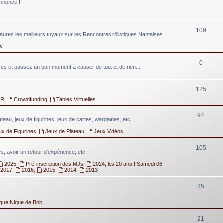
annonce !
109
aurez les meilleurs tuyaux sur les Rencontres rôlistiques Nantaises.
s
0
 et passez un bon moment à causer de tout et de rien...
125
DR
,
Crowdfunding
,
Tables Virtuelles
94
lateau, jeux de figurines, jeux de cartes, wargames, etc...
ux de Figurines
,
Jeux de Plateau
,
Jeux Vidéos
105
, avoir un retour d'expérience, etc.
2025
,
Pré-inscription des MJs
,
2024, les 20 ans ! Samedi 06
2017
,
2016
,
2015
,
2014
,
2013
35
ique Nique de Bob
21