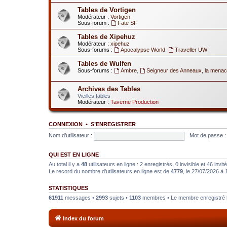
Tables de Vortigen
Modérateur :
Vortigen
Sous-forum :
Fate SF
Tables de Xipehuz
Modérateur :
xipehuz
Sous-forums :
Apocalypse World
,
Traveller UW
Tables de Wulfen
Sous-forums :
Ambre
,
Seigneur des Anneaux, la menac
Archives des Tables
Vieilles tables
Modérateur :
Taverne Production
CONNEXION
•
S’ENREGISTRER
Nom d’utilisateur :
Mot de passe :
QUI EST EN LIGNE
Au total il y a
48
utilisateurs en ligne : 2 enregistrés, 0 invisible et 46 inv
Le record du nombre d’utilisateurs en ligne est de
4779
, le 27/07/2026 à 
STATISTIQUES
61911
messages •
2993
sujets •
1103
membres • Le membre enregistré l
Index du forum