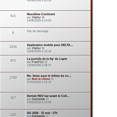
05/08/2026 à 20:09
d
i
e
r
r
l
n
e
Neuvième Continent
i
821
d
V
par
Zéphyr
e
e
o
13/06/2026 à 14:53
r
r
i
m
n
r
e
i
l
s
Pas de message
e
0
e
s
r
d
a
m
e
g
e
r
e
s
Application mobile pour DELTA…
n
1534
s
V
par
Zéphyr
i
a
o
10/05/2026 à 13:19
e
g
i
r
e
r
m
La journée de la fig' du Lapin
972
l
e
V
par
FredTGZ
e
s
o
13/06/2026 à 09:27
d
s
i
e
a
r
r
g
l
Re: Votez pour le thème du co…
n
e
1750
e
V
par
Bob le rôliste
i
d
o
27/04/2026 à 13:19
e
e
i
r
r
r
m
n
l
e
i
e
s
Dernier RDV bar avant le Coll…
e
317
d
s
V
par
Darkteddy
r
e
a
o
23/02/2026 à 16:09
m
r
g
i
e
n
e
r
s
i
l
s
AG 2026 - 31 mai - 17h
e
122
e
a
V
par
Darkteddy
r