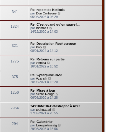
r
r
r
a
l
m
n
g
e
e
Re: repost de Ketikela
i
e
341
d
s
V
par
Don Cortisone
e
e
s
o
05/08/2026 à 08:29
r
r
a
i
m
n
g
r
e
Re: C'est quand qu'on sauve l…
i
1324
e
l
s
V
par
Biomass
e
e
s
o
14/12/2020 à 14:03
r
d
a
i
m
e
g
r
e
r
e
l
s
Re: Description Rochecreuse
n
321
e
V
s
par
Poly
i
d
o
a
08/01/2024 à 14:12
e
e
i
g
r
r
r
e
m
Re: Retours sur partie
n
1775
l
V
e
par
vinnica
i
e
o
s
16/01/2022 à 18:52
e
d
i
s
r
e
r
a
m
Re: Cyberpunk 2020
r
375
l
g
e
V
par
Azarath
n
e
e
s
o
20/06/2021 à 16:20
i
d
s
i
e
e
a
r
r
Re: Mises à jour
r
g
1256
l
m
V
par
Serre-Rouge
n
e
e
e
o
06/08/2020 à 14:28
i
d
s
i
e
e
s
r
r
249816M816-Catastrophe à Azer…
r
a
2964
l
m
V
par
teohuacatli
n
g
e
e
o
27/09/2021 à 20:55
i
e
d
s
i
e
e
s
r
r
Re: Calendrier
r
a
294
l
m
V
par
Erawpalassalg
n
g
e
e
o
29/03/2025 à 15:56
i
e
d
s
i