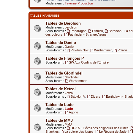
Modérateur :
Taverne Production
TABLES NANTAISES
Tables de Berolson
Modérateur :
berolson
Sous-forums :
Pendragon
,
Cthulhu
,
Berolson - La co
des voleurs
,
Pathfinder - Strange Aeons
Tables de Danilo
Modérateur :
Danilo
Sous-forums :
Pavillon Noir
,
Warhammer
,
Polaris
Tables de François P
Sous-forum :
SW Aux Confins de l'Empire
Tables de Glorfindel
Modérateur :
Glorfindel
Sous-forum :
Warhammer
Tables de Ketzol
Modérateur :
ketzol
Sous-forums :
Babylon V
,
Divers
,
Earthdawn - Shad
Tables de Ludo
Modérateur :
Ludo
Sous-forum :
Agone
Tables de MMJ
Modérateur :
MMJ
Sous-forums :
DD3.5 - L'éveil des seigneurs des runes
,
Shackles
,
La colère des justes
,
Le Régent de Jade
,