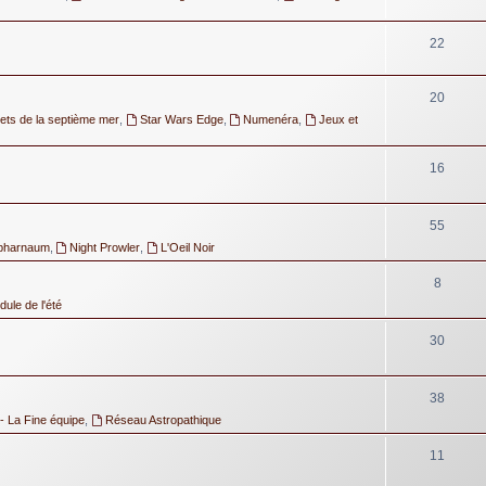
22
20
ets de la septième mer
,
Star Wars Edge
,
Numenéra
,
Jeux et
16
55
pharnaum
,
Night Prowler
,
L'Oeil Noir
8
ule de l'été
30
38
- La Fine équipe
,
Réseau Astropathique
11