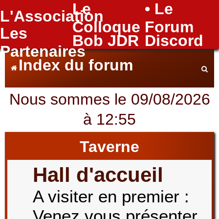
Le
• Le
L'Association
FAQ
Colloque
Forum
Les
Bob JDR
Discord
Partenaires
Index du forum
Nous sommes le 09/08/2026
e
à 12:55
c
Taverne
Hall d'accueil
h
A visiter en premier :
Venez vous présenter
e