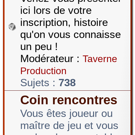
ici lors de votre
r
inscription, histoire
qu'on vous connaisse
c
un peu !
Modérateur :
Taverne
h
Production
Sujets :
738
e
Coin rencontres
Vous êtes joueur ou
r
maître de jeu et vous