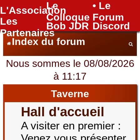
Le
• Le
L'Association
FAQ
Colloque
Forum
Les
Bob JDR
Discord
Partenaires
Index du forum
Nous sommes le 08/08/2026
e
à 11:17
c
Taverne
Hall d'accueil
h
A visiter en premier :
Venez vous présenter
e