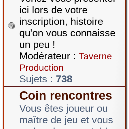
ici lors de votre
r
inscription, histoire
qu'on vous connaisse
c
un peu !
Modérateur :
Taverne
h
Production
Sujets :
738
e
Coin rencontres
Vous êtes joueur ou
r
maître de jeu et vous