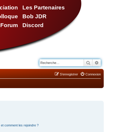
ciation
Les Partenaires
olloque
Bob JDR
e Forum
Discord
Rechercher
Recherche avancé
S’enregistrer
Connexion
s et comment les rejoindre ?