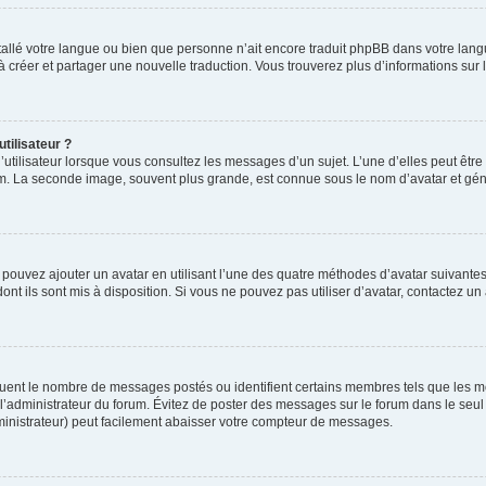
installé votre langue ou bien que personne n’ait encore traduit phpBB dans votre l
s à créer et partager une nouvelle traduction. Vous trouverez plus d’informations sur l
tilisateur ?
utilisateur lorsque vous consultez les messages d’un sujet. L’une d’elles peut êtr
rum. La seconde image, souvent plus grande, est connue sous le nom d’avatar et 
s pouvez ajouter un avatar en utilisant l’une des quatre méthodes d’avatar suivantes 
ont ils sont mis à disposition. Si vous ne pouvez pas utiliser d’avatar, contactez un
iquent le nombre de messages postés ou identifient certains membres tels que les 
ar l’administrateur du forum. Évitez de poster des messages sur le forum dans le seu
ministrateur) peut facilement abaisser votre compteur de messages.