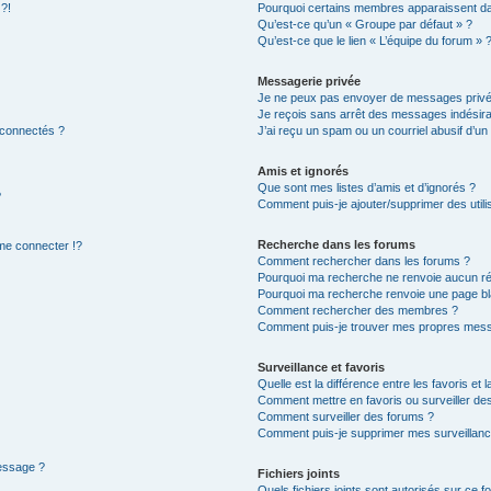
 ?!
Pourquoi certains membres apparaissent dan
Qu’est-ce qu’un « Groupe par défaut » ?
Qu’est-ce que le lien « L’équipe du forum » 
Messagerie privée
Je ne peux pas envoyer de messages privé
Je reçois sans arrêt des messages indésira
 connectés ?
J’ai reçu un spam ou un courriel abusif d’u
Amis et ignorés
Que sont mes listes d’amis et d’ignorés ?
?
Comment puis-je ajouter/supprimer des utilis
Recherche dans les forums
e connecter !?
Comment rechercher dans les forums ?
Pourquoi ma recherche ne renvoie aucun ré
Pourquoi ma recherche renvoie une page bl
Comment rechercher des membres ?
Comment puis-je trouver mes propres mess
Surveillance et favoris
Quelle est la différence entre les favoris et l
Comment mettre en favoris ou surveiller des
Comment surveiller des forums ?
Comment puis-je supprimer mes surveillanc
message ?
Fichiers joints
Quels fichiers joints sont autorisés sur ce f