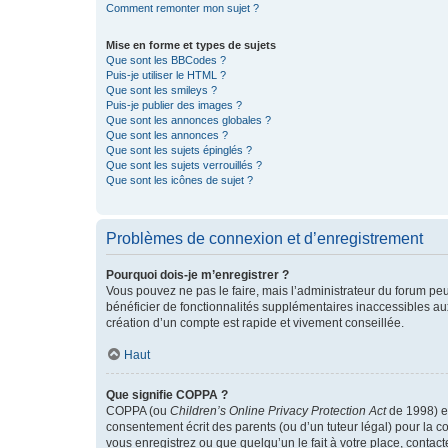
Comment remonter mon sujet ?
Mise en forme et types de sujets
Que sont les BBCodes ?
Puis-je utiliser le HTML ?
Que sont les smileys ?
Puis-je publier des images ?
Que sont les annonces globales ?
Que sont les annonces ?
Que sont les sujets épinglés ?
Que sont les sujets verrouillés ?
Que sont les icônes de sujet ?
Problèmes de connexion et d’enregistrement
Pourquoi dois-je m’enregistrer ?
Vous pouvez ne pas le faire, mais l’administrateur du forum peu
bénéficier de fonctionnalités supplémentaires inaccessibles au
création d’un compte est rapide et vivement conseillée.
Haut
Que signifie COPPA ?
COPPA (ou
Children’s Online Privacy Protection Act
de 1998) es
consentement écrit des parents (ou d’un tuteur légal) pour la c
vous enregistrez ou que quelqu’un le fait à votre place, contac