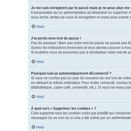
Je me suis enregistré par le passé mais je ne peux plus me
Il est possible qu’un administrateur ait désactivé ou supprimé 
vous arrive, tentez de vous ré-enregistrer et soyez plus investi s
Haut
J’ai perdu mon mot de passe !
Pas de panique ! Bien que votre mot de passe ne puisse pas être
Suivez les instructions énoncées et vous devriez pouvoir à no
Si toutefois vous ne parveniez pas à réinitialiser votre mot de 
Haut
Pourquoi suis-je automatiquement déconnecté ?
Si vous ne cochez pas la case
Se souvenir de moi
lors de votr
en utilisant le même ordinateur. Pour rester connecté, cochez 
(bibliothèque, cyber-café, université, etc.). Si vous ne voyez pa
Haut
À quoi sert « Supprimer les cookies » ?
Cela supprime tous les cookies créés par phpBB qui conservent v
messages (lu ou non lu) si cela a été activé par un administra
Haut