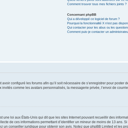
Comment trouver tous mes fichiers joints ?
Concernant phpBB
Qui a développé ce logiciel de forum ?
Pourquoi la fonctionnalité X n’est pas dispon
Qui contacter pour les abus ou les questio
Comment puis-je contacter un administrateu
t avoir configuré les forums afin qu’il soit nécessaire de s’enregistrer pour poster
x invités comme les avatars personnalisés, la messagerie privée, l’envoi de courri
t une loi aux États-Unis qui dit que les sites Internet pouvant recueillir des infor
ollecte de ces informations permettant d’identifier un mineur de moins de 13 ans. S
tez un conseiller juridique pour obtenir son avis. Notez que phpBB Limited et les pr