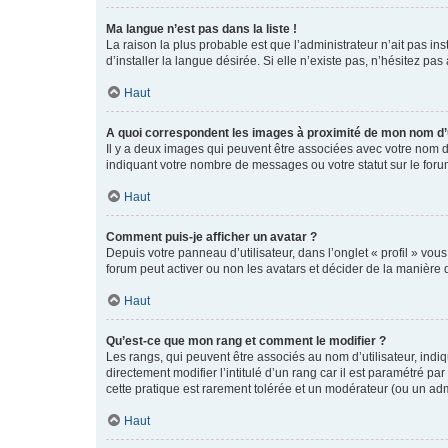
Ma langue n’est pas dans la liste !
La raison la plus probable est que l’administrateur n’ait pas 
d’installer la langue désirée. Si elle n’existe pas, n’hésitez pa
Haut
A quoi correspondent les images à proximité de mon nom d’u
Il y a deux images qui peuvent être associées avec votre nom d’
indiquant votre nombre de messages ou votre statut sur le fo
Haut
Comment puis-je afficher un avatar ?
Depuis votre panneau d’utilisateur, dans l’onglet « profil » vou
forum peut activer ou non les avatars et décider de la manière d
Haut
Qu’est-ce que mon rang et comment le modifier ?
Les rangs, qui peuvent être associés au nom d’utilisateur, ind
directement modifier l’intitulé d’un rang car il est paramétré p
cette pratique est rarement tolérée et un modérateur (ou un ad
Haut