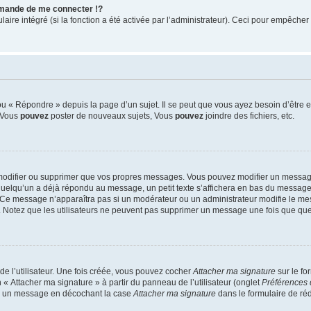
mande de me connecter !?
re intégré (si la fonction a été activée par l’administrateur). Ceci pour empêcher l’u
 « Répondre » depuis la page d’un sujet. Il se peut que vous ayez besoin d’être e
: Vous
pouvez
poster de nouveaux sujets, Vous
pouvez
joindre des fichiers, etc.
modifier ou supprimer que vos propres messages. Vous pouvez modifier un message
lqu’un a déjà répondu au message, un petit texte s’affichera en bas du message ind
n. Ce message n’apparaîtra pas si un modérateur ou un administrateur modifie le mes
ive. Notez que les utilisateurs ne peuvent pas supprimer un message une fois que qu
e l’utilisateur. Une fois créée, vous pouvez cocher
Attacher ma signature
sur le fo
 « Attacher ma signature » à partir du panneau de l’utilisateur (onglet
Préférences 
 à un message en décochant la case
Attacher ma signature
dans le formulaire de ré