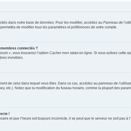
ockés dans notre base de données. Pour les modifier, accédez au
Panneau de l’util
 permettra de modifier tous les paramètres et préférences de votre compte.
s membres connectés ?
forum », vous trouverez l’option
Cacher mon statut en ligne
. Si vous activez cette o
es invisibles.
ifférent de celui dans lequel vous êtes. Dans ce cas, accédez au
panneau de l’utilisa
ney, etc.). Notez que la modification du fuseau horaire, comme la plupart des para
ecte !
aire et que l’heure est toujours incorrecte, il se peut que le serveur ne soit pas à