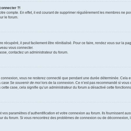
 connecter ?!
votre compte. En effet, il est courant de supprimer régulièrement les membres ne pos
ur le forum.
 récupéré, il peut facilement être réinitialisé. Pour ce faire, rendez vous sur la p
uveau vous connecter.
passe, contactez un administrateur du forum.
e connexion, vous ne resterez connecté que pendant une durée déterminée. Cela em
la case
Se souvenir de moi
lors de la connexion. Ce n’est pas recommandé si vous u
s cette case, cela signifie qu’un administrateur du forum a désactivé cette fonctionna
os paramètres d’authentification et votre connexion au forum. Ils fournissent aussi
teur du forum. Si vous rencontrez des problèmes de connexion ou de déconnexion, l