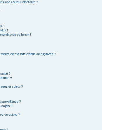
s une couleur différente ?
?
s !
bles !
n membre de ce forum !
ateurs de ma liste d’amis ou d’ignorés ?
sultat ?
anche ?!
ages et sujets ?
a surveillance ?
 sujets ?
es de sujets ?
orum ?