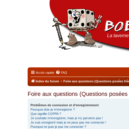
La taverne 
Accès rapide
FAQ
Index du forum
Foire aux questions (Questions posées f
Foire aux questions (Questions posée
Problèmes de connexion et d’enregistrement
Pourquoi dois-je m’enregistrer ?
Que signifie COPPA ?
Je souhaite m’enregistrer, mais je n’y parviens pas !
Je suis enregistré mais je ne peux pas me connecter !
Pourquoi ne puis-je pas me connecter ?