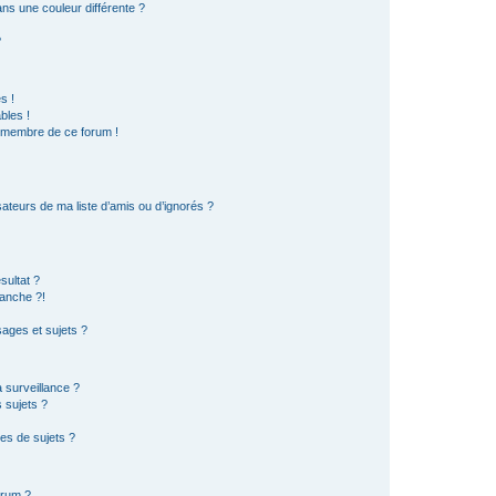
s une couleur différente ?
?
s !
bles !
n membre de ce forum !
ateurs de ma liste d’amis ou d’ignorés ?
sultat ?
anche ?!
ages et sujets ?
a surveillance ?
 sujets ?
es de sujets ?
orum ?