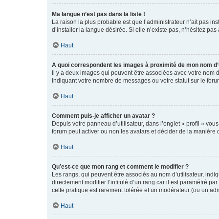
Ma langue n’est pas dans la liste !
La raison la plus probable est que l’administrateur n’ait pas 
d’installer la langue désirée. Si elle n’existe pas, n’hésitez pa
Haut
A quoi correspondent les images à proximité de mon nom d’u
Il y a deux images qui peuvent être associées avec votre nom d’
indiquant votre nombre de messages ou votre statut sur le fo
Haut
Comment puis-je afficher un avatar ?
Depuis votre panneau d’utilisateur, dans l’onglet « profil » vou
forum peut activer ou non les avatars et décider de la manière d
Haut
Qu’est-ce que mon rang et comment le modifier ?
Les rangs, qui peuvent être associés au nom d’utilisateur, ind
directement modifier l’intitulé d’un rang car il est paramétré p
cette pratique est rarement tolérée et un modérateur (ou un ad
Haut