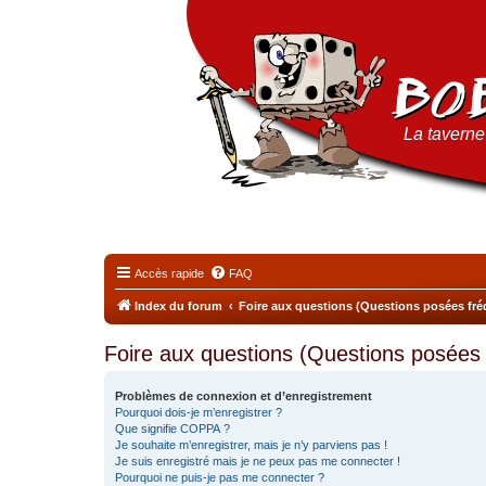
La taverne 
Accès rapide
FAQ
Index du forum
Foire aux questions (Questions posées f
Foire aux questions (Questions posée
Problèmes de connexion et d’enregistrement
Pourquoi dois-je m’enregistrer ?
Que signifie COPPA ?
Je souhaite m’enregistrer, mais je n’y parviens pas !
Je suis enregistré mais je ne peux pas me connecter !
Pourquoi ne puis-je pas me connecter ?