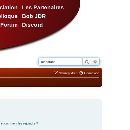
ciation
Les Partenaires
olloque
Bob JDR
e Forum
Discord
Rechercher
Recherche avancé
S’enregistrer
Connexion
s et comment les rejoindre ?