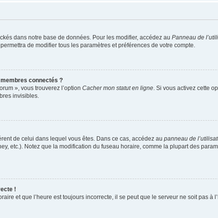
ockés dans notre base de données. Pour les modifier, accédez au
Panneau de l’util
 permettra de modifier tous les paramètres et préférences de votre compte.
s membres connectés ?
forum », vous trouverez l’option
Cacher mon statut en ligne
. Si vous activez cette o
es invisibles.
ifférent de celui dans lequel vous êtes. Dans ce cas, accédez au
panneau de l’utilisa
ney, etc.). Notez que la modification du fuseau horaire, comme la plupart des para
ecte !
aire et que l’heure est toujours incorrecte, il se peut que le serveur ne soit pas à