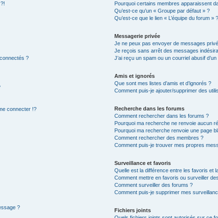
 ?!
Pourquoi certains membres apparaissent dan
Qu’est-ce qu’un « Groupe par défaut » ?
Qu’est-ce que le lien « L’équipe du forum » 
Messagerie privée
Je ne peux pas envoyer de messages privé
Je reçois sans arrêt des messages indésira
 connectés ?
J’ai reçu un spam ou un courriel abusif d’u
Amis et ignorés
Que sont mes listes d’amis et d’ignorés ?
?
Comment puis-je ajouter/supprimer des utilis
Recherche dans les forums
e connecter !?
Comment rechercher dans les forums ?
Pourquoi ma recherche ne renvoie aucun ré
Pourquoi ma recherche renvoie une page bl
Comment rechercher des membres ?
Comment puis-je trouver mes propres mess
Surveillance et favoris
Quelle est la différence entre les favoris et l
Comment mettre en favoris ou surveiller des
Comment surveiller des forums ?
Comment puis-je supprimer mes surveillanc
message ?
Fichiers joints
Quels fichiers joints sont autorisés sur ce f