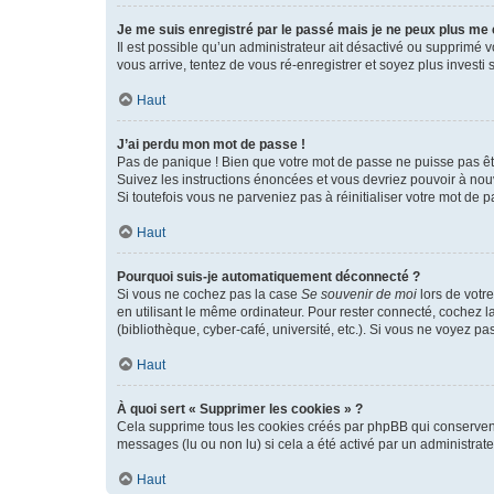
Je me suis enregistré par le passé mais je ne peux plus me
Il est possible qu’un administrateur ait désactivé ou supprimé 
vous arrive, tentez de vous ré-enregistrer et soyez plus investi s
Haut
J’ai perdu mon mot de passe !
Pas de panique ! Bien que votre mot de passe ne puisse pas être
Suivez les instructions énoncées et vous devriez pouvoir à no
Si toutefois vous ne parveniez pas à réinitialiser votre mot de 
Haut
Pourquoi suis-je automatiquement déconnecté ?
Si vous ne cochez pas la case
Se souvenir de moi
lors de votr
en utilisant le même ordinateur. Pour rester connecté, cochez 
(bibliothèque, cyber-café, université, etc.). Si vous ne voyez pa
Haut
À quoi sert « Supprimer les cookies » ?
Cela supprime tous les cookies créés par phpBB qui conservent v
messages (lu ou non lu) si cela a été activé par un administra
Haut