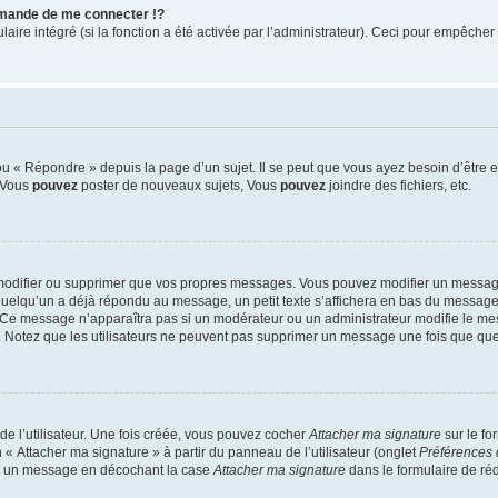
mande de me connecter !?
re intégré (si la fonction a été activée par l’administrateur). Ceci pour empêcher l’u
 « Répondre » depuis la page d’un sujet. Il se peut que vous ayez besoin d’être e
: Vous
pouvez
poster de nouveaux sujets, Vous
pouvez
joindre des fichiers, etc.
modifier ou supprimer que vos propres messages. Vous pouvez modifier un message
lqu’un a déjà répondu au message, un petit texte s’affichera en bas du message ind
n. Ce message n’apparaîtra pas si un modérateur ou un administrateur modifie le mes
ive. Notez que les utilisateurs ne peuvent pas supprimer un message une fois que qu
e l’utilisateur. Une fois créée, vous pouvez cocher
Attacher ma signature
sur le fo
 « Attacher ma signature » à partir du panneau de l’utilisateur (onglet
Préférences 
 à un message en décochant la case
Attacher ma signature
dans le formulaire de ré