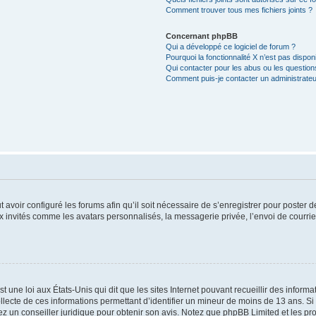
Comment trouver tous mes fichiers joints ?
Concernant phpBB
Qui a développé ce logiciel de forum ?
Pourquoi la fonctionnalité X n’est pas dispon
Qui contacter pour les abus ou les questio
Comment puis-je contacter un administrateu
t avoir configuré les forums afin qu’il soit nécessaire de s’enregistrer pour poster
x invités comme les avatars personnalisés, la messagerie privée, l’envoi de courri
t une loi aux États-Unis qui dit que les sites Internet pouvant recueillir des infor
ollecte de ces informations permettant d’identifier un mineur de moins de 13 ans. S
tez un conseiller juridique pour obtenir son avis. Notez que phpBB Limited et les pr