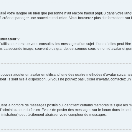
installé votre langue ou bien que personne n’ait encore traduit phpBB dans votre l
s à créer et partager une nouvelle traduction. Vous trouverez plus d’informations sur l
tilisateur ?
utilisateur lorsque vous consultez les messages d’un sujet. L’une d’elles peut êtr
rum. La seconde image, souvent plus grande, est connue sous le nom d’avatar et 
s pouvez ajouter un avatar en utilisant l’une des quatre méthodes d’avatar suivantes 
ont ils sont mis à disposition. Si vous ne pouvez pas utiliser d’avatar, contactez un
iquent le nombre de messages postés ou identifient certains membres tels que les 
ar l’administrateur du forum. Évitez de poster des messages sur le forum dans le seu
ministrateur) peut facilement abaisser votre compteur de messages.