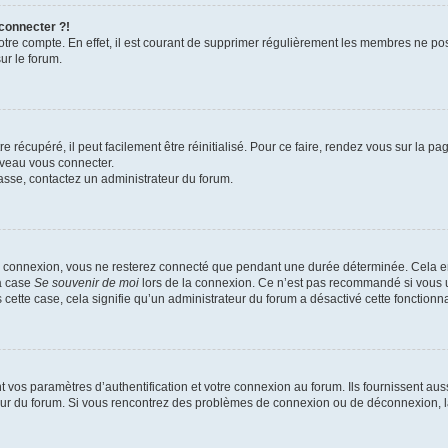
 connecter ?!
votre compte. En effet, il est courant de supprimer régulièrement les membres ne pos
ur le forum.
 récupéré, il peut facilement être réinitialisé. Pour ce faire, rendez vous sur la p
uveau vous connecter.
passe, contactez un administrateur du forum.
e connexion, vous ne resterez connecté que pendant une durée déterminée. Cela em
la case
Se souvenir de moi
lors de la connexion. Ce n’est pas recommandé si vous u
s cette case, cela signifie qu’un administrateur du forum a désactivé cette fonctionna
os paramètres d’authentification et votre connexion au forum. Ils fournissent aussi
teur du forum. Si vous rencontrez des problèmes de connexion ou de déconnexion, l