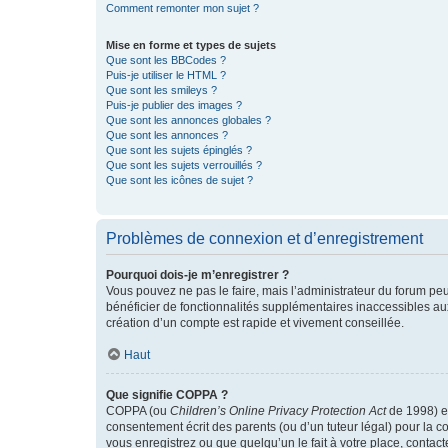
Comment remonter mon sujet ?
Mise en forme et types de sujets
Que sont les BBCodes ?
Puis-je utiliser le HTML ?
Que sont les smileys ?
Puis-je publier des images ?
Que sont les annonces globales ?
Que sont les annonces ?
Que sont les sujets épinglés ?
Que sont les sujets verrouillés ?
Que sont les icônes de sujet ?
Problèmes de connexion et d’enregistrement
Pourquoi dois-je m’enregistrer ?
Vous pouvez ne pas le faire, mais l’administrateur du forum peu
bénéficier de fonctionnalités supplémentaires inaccessibles au
création d’un compte est rapide et vivement conseillée.
Haut
Que signifie COPPA ?
COPPA (ou
Children’s Online Privacy Protection Act
de 1998) es
consentement écrit des parents (ou d’un tuteur légal) pour la c
vous enregistrez ou que quelqu’un le fait à votre place, contac