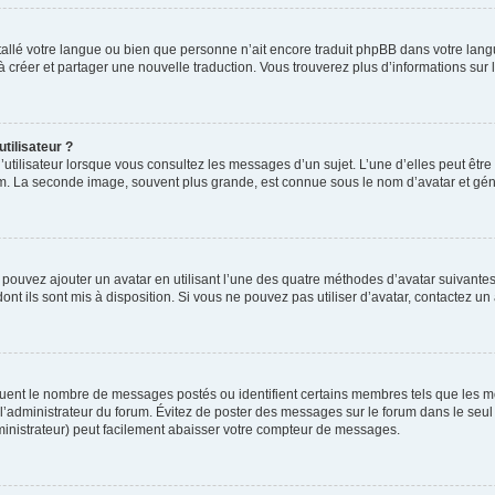
installé votre langue ou bien que personne n’ait encore traduit phpBB dans votre l
s à créer et partager une nouvelle traduction. Vous trouverez plus d’informations sur l
tilisateur ?
utilisateur lorsque vous consultez les messages d’un sujet. L’une d’elles peut êtr
rum. La seconde image, souvent plus grande, est connue sous le nom d’avatar et 
s pouvez ajouter un avatar en utilisant l’une des quatre méthodes d’avatar suivantes 
ont ils sont mis à disposition. Si vous ne pouvez pas utiliser d’avatar, contactez un
iquent le nombre de messages postés ou identifient certains membres tels que les 
ar l’administrateur du forum. Évitez de poster des messages sur le forum dans le seu
ministrateur) peut facilement abaisser votre compteur de messages.