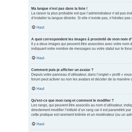
Ma langue n’est pas dans la liste !
La raison la plus probable est que l’administrateur n’ait pas 
d’installer la langue désirée. Si elle n’existe pas, n’hésitez pa
Haut
A quoi correspondent les images à proximité de mon nom d’u
Il y a deux images qui peuvent être associées avec votre nom d’
indiquant votre nombre de messages ou votre statut sur le fo
Haut
Comment puis-je afficher un avatar ?
Depuis votre panneau d’utilisateur, dans l’onglet « profil » vou
forum peut activer ou non les avatars et décider de la manière d
Haut
Qu’est-ce que mon rang et comment le modifier ?
Les rangs, qui peuvent être associés au nom d’utilisateur, ind
directement modifier l’intitulé d’un rang car il est paramétré p
cette pratique est rarement tolérée et un modérateur (ou un ad
Haut