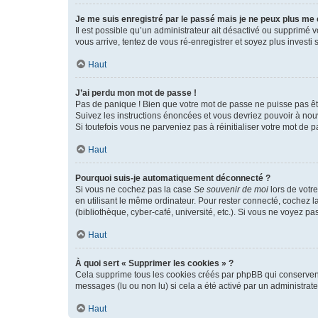
Je me suis enregistré par le passé mais je ne peux plus me
Il est possible qu’un administrateur ait désactivé ou supprimé 
vous arrive, tentez de vous ré-enregistrer et soyez plus investi s
Haut
J’ai perdu mon mot de passe !
Pas de panique ! Bien que votre mot de passe ne puisse pas être
Suivez les instructions énoncées et vous devriez pouvoir à no
Si toutefois vous ne parveniez pas à réinitialiser votre mot de 
Haut
Pourquoi suis-je automatiquement déconnecté ?
Si vous ne cochez pas la case
Se souvenir de moi
lors de votr
en utilisant le même ordinateur. Pour rester connecté, cochez 
(bibliothèque, cyber-café, université, etc.). Si vous ne voyez pa
Haut
À quoi sert « Supprimer les cookies » ?
Cela supprime tous les cookies créés par phpBB qui conservent v
messages (lu ou non lu) si cela a été activé par un administra
Haut