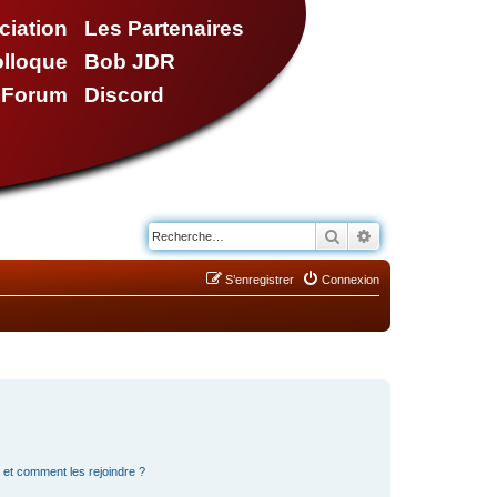
ciation
Les Partenaires
olloque
Bob JDR
e Forum
Discord
Rechercher
Recherche avancé
S’enregistrer
Connexion
s et comment les rejoindre ?