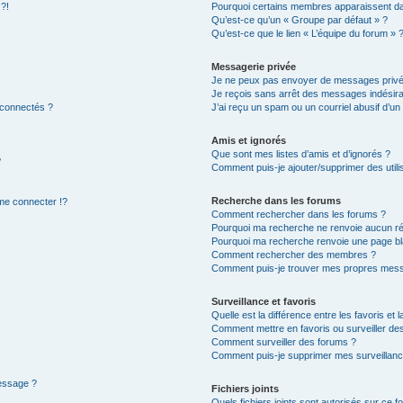
 ?!
Pourquoi certains membres apparaissent dan
Qu’est-ce qu’un « Groupe par défaut » ?
Qu’est-ce que le lien « L’équipe du forum » 
Messagerie privée
Je ne peux pas envoyer de messages privé
Je reçois sans arrêt des messages indésira
 connectés ?
J’ai reçu un spam ou un courriel abusif d’u
Amis et ignorés
Que sont mes listes d’amis et d’ignorés ?
?
Comment puis-je ajouter/supprimer des utilis
Recherche dans les forums
e connecter !?
Comment rechercher dans les forums ?
Pourquoi ma recherche ne renvoie aucun ré
Pourquoi ma recherche renvoie une page bl
Comment rechercher des membres ?
Comment puis-je trouver mes propres mess
Surveillance et favoris
Quelle est la différence entre les favoris et l
Comment mettre en favoris ou surveiller des
Comment surveiller des forums ?
Comment puis-je supprimer mes surveillanc
message ?
Fichiers joints
Quels fichiers joints sont autorisés sur ce f