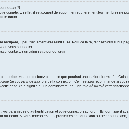
 connecter ?!
votre compte. En effet, il est courant de supprimer régulièrement les membres ne pos
ur le forum.
 récupéré, il peut facilement être réinitialisé. Pour ce faire, rendez vous sur la p
uveau vous connecter.
passe, contactez un administrateur du forum.
e connexion, vous ne resterez connecté que pendant une durée déterminée. Cela em
la case
Se souvenir de moi
lors de la connexion. Ce n’est pas recommandé si vous u
s cette case, cela signifie qu’un administrateur du forum a désactivé cette fonctionna
os paramètres d’authentification et votre connexion au forum. Ils fournissent aussi
teur du forum. Si vous rencontrez des problèmes de connexion ou de déconnexion, l