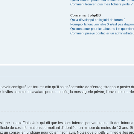
Comment trouver tous mes fichiers joints ?
Concernant phpBB
Qui a développé ce logiciel de forum ?
Pourquoi la fonctionnalité X n’est pas dispon
Qui contacter pour les abus ou les questio
Comment puis-je contacter un administrateu
t avoir configuré les forums afin qu’il soit nécessaire de s’enregistrer pour poster
x invités comme les avatars personnalisés, la messagerie privée, l’envoi de courri
t une loi aux États-Unis qui dit que les sites Internet pouvant recueillir des infor
ollecte de ces informations permettant d’identifier un mineur de moins de 13 ans. S
tez un conseiller juridique pour obtenir son avis. Notez que phpBB Limited et les pr