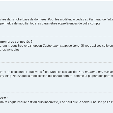
ockés dans notre base de données. Pour les modifier, accédez au
Panneau de l’util
 permettra de modifier tous les paramètres et préférences de votre compte.
s membres connectés ?
forum », vous trouverez l’option
Cacher mon statut en ligne
. Si vous activez cette o
es invisibles.
ifférent de celui dans lequel vous êtes. Dans ce cas, accédez au
panneau de l’utilisa
ney, etc.). Notez que la modification du fuseau horaire, comme la plupart des para
ecte !
aire et que l’heure est toujours incorrecte, il se peut que le serveur ne soit pas à