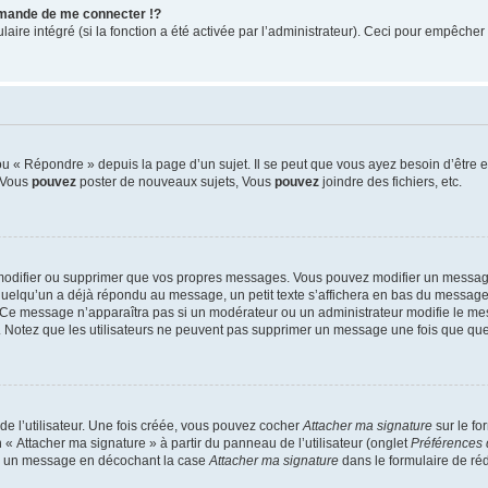
mande de me connecter !?
re intégré (si la fonction a été activée par l’administrateur). Ceci pour empêcher l’u
 « Répondre » depuis la page d’un sujet. Il se peut que vous ayez besoin d’être e
: Vous
pouvez
poster de nouveaux sujets, Vous
pouvez
joindre des fichiers, etc.
modifier ou supprimer que vos propres messages. Vous pouvez modifier un message
lqu’un a déjà répondu au message, un petit texte s’affichera en bas du message ind
n. Ce message n’apparaîtra pas si un modérateur ou un administrateur modifie le mes
ive. Notez que les utilisateurs ne peuvent pas supprimer un message une fois que qu
e l’utilisateur. Une fois créée, vous pouvez cocher
Attacher ma signature
sur le fo
 « Attacher ma signature » à partir du panneau de l’utilisateur (onglet
Préférences 
 à un message en décochant la case
Attacher ma signature
dans le formulaire de ré