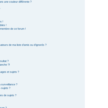
s une couleur différente ?
?
s !
bles !
n membre de ce forum !
ateurs de ma liste d’amis ou d’ignorés ?
sultat ?
anche ?!
ages et sujets ?
a surveillance ?
 sujets ?
es de sujets ?
orum ?