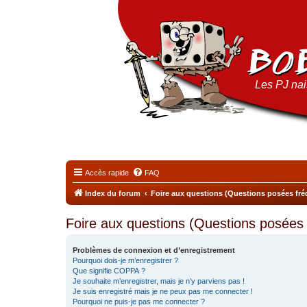
Les PJ nais
Accès rapide
FAQ
Index du forum
Foire aux questions (Questions posées f
Foire aux questions (Questions posée
Problèmes de connexion et d’enregistrement
Pourquoi dois-je m’enregistrer ?
Que signifie COPPA ?
Je souhaite m’enregistrer, mais je n’y parviens pas !
Je suis enregistré mais je ne peux pas me connecter !
Pourquoi ne puis-je pas me connecter ?