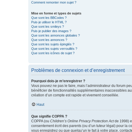
Comment remonter mon sujet ?
Mise en forme et types de sujets
Que sont les BBCodes ?
Puis-je utiliser le HTML ?
Que sont les smileys ?
Puis-je publier des images ?
Que sont les annonces globales ?
Que sont les annonces ?
Que sont les sujets épinglés ?
Que sont les sujets verrouillés ?
Que sont les icônes de sujet ?
Problèmes de connexion et d’enregistrement
Pourquoi dois-je m’enregistrer ?
Vous pouvez ne pas le faire, mais l’administrateur du forum peu
bénéficier de fonctionnalités supplémentaires inaccessibles au
création d’un compte est rapide et vivement conseillée.
Haut
Que signifie COPPA ?
COPPA (ou
Children’s Online Privacy Protection Act
de 1998) es
consentement écrit des parents (ou d’un tuteur légal) pour la c
vous enregistrez ou que quelqu’un le fait à votre place, contac